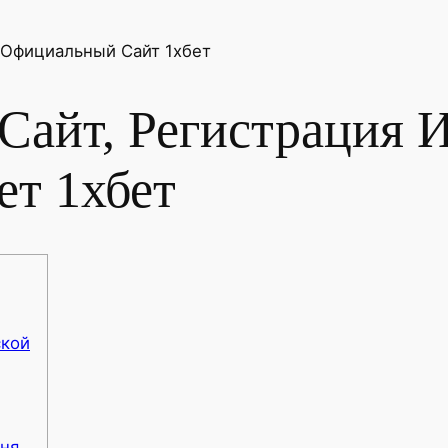
 Официальный Сайт 1хбет
айт, Регистрация И
т 1хбет
ской
дня