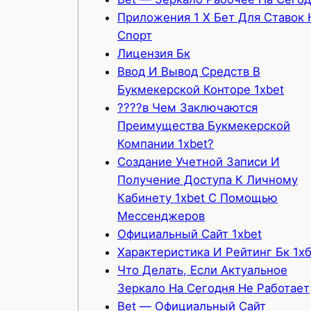
Приложения 1 Х Бет Для Ставок 
Спорт
Лицензия Бк
Ввод И Вывод Средств В
Букмекерской Конторе 1xbet
????в Чем Заключаются
Преимущества Букмекерской
Компании 1xbet?
Создание Учетной Записи И
Получение Доступа К Личному
Кабинету 1xbet С Помощью
Мессенджеров
Официальный Сайт 1xbet
Характеристика И Рейтинг Бк 1х
Что Делать, Если Актуальное
Зеркало На Сегодня Не Работает
Bet — Официальный Сайт