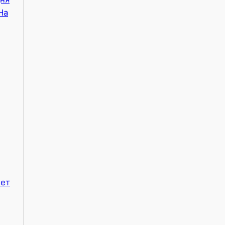
На
бет