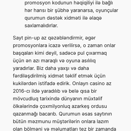
promosyon kodunun həqiqiliyi ilə bağlı
hər hansı bir şübhə yaranarsa, oyunçular
qurumun dəstək xidməti ilə əlaqə
saxlamalıdırlar.
Sayt pin-up az qəzəbləndirmir, əgər
promosyonlara icazə verilirsə, o zaman onlar
başqaları kimi deyil, sadəcə pul çıxarmaq
üçün ən azı maraqlı və oyuna asılılıq
yaradırlar. Biz daha yaxşı və daha
fərdiləşdirilmiş xidmət təklif etmək üçün
kukilərdən istifadə edirik. Onlayn casino az
2016-cı ildə yaradılıb və belə qısa bir
mövcudluq tarixində dünyanın müxtəlif
ölkələrində çoxmilyonluq azarkeş ordusu
qazanmağı bacarıb. Qurumun əsas saytının
bütün məzmunu müştərilərin onlara lazım
olan bölməni və məlumatları tez bir zamanda