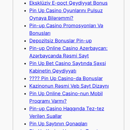
Eksklüziv E-poçt Qeydiyyat Bonus
Pin Up Casino Oyunlarını Pulsuz
Oynaya Bilərəmmi?
Pin-up Casino Promosyonları Və
Bonusları
Depozitsiz Bonuslar Pin-up
Pin-up Online Casino Azerbaycan:
Azərbaycanda Rəsmi Sayt
Pin Up Bet Casino Saytında Şəxsi
Kabinetin Qeydiyyatı
???? Pin Up Casino-da Bonuslar
Kazinonun Rəsmi Veb Sayt Dizaynı
Pin Up Online Casino-nun Mobil
Proqramı Varmı?
Pin-up Casino Haqqında Tez-tez
Verilən Suallar
Pin Up Saytının Qonaqları