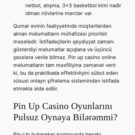
netbol, ​​atışma, 3×3 basketbol kimi nadir
idman növlərinə mərclər var.
Qumar evinin fəaliyyətində müştərilərdən
alınan məlumatların mühafizəsi prioritet
məsələdir. İstifadəçilərin qeydiyyat zamanı
göstərdiyi məlumatlar açıqlana və üçüncü
şəxslərə verilə bilməz. Pin up casino online
məlumatların tam məxfiliyinə zəmanət verir
ki, bu da praktikada effektivliyini sübut edən
xüsusi onlayn şifrələmə sistemindən istifadə
etməklə əldə edilir.
Pin Up Casino Oyunlarını
Pulsuz Oynaya Bilərəmmi?
Pin-Up bukmeker kontorunda hesabı