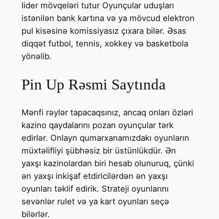
lider mövqeləri tutur Oyunçular uduşları
istənilən bank kartına və ya mövcud elektron
pul kisəsinə komissiyasız çıxara bilər. Əsas
diqqət futbol, ​​tennis, xokkey və basketbola
yönəlib.
Pin Up Rəsmi Saytında
Mənfi rəylər tapacaqsınız, ancaq onları özləri
kazino qaydalarını pozan oyunçular tərk
edirlər. Onlayn qumarxanamızdakı oyunların
müxtəlifliyi şübhəsiz bir üstünlükdür. Ən
yaxşı kazinolardan biri hesab olunuruq, çünki
ən yaxşı inkişaf etdiricilərdən ən yaxşı
oyunları təklif edirik. Strateji oyunlarını
sevənlər rulet və ya kart oyunları seçə
bilərlər.