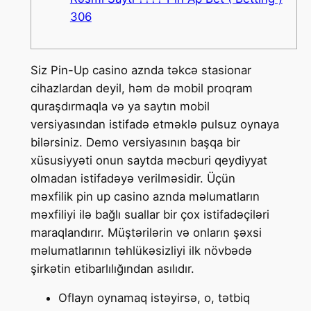
306
Siz Pin-Up casino aznda təkcə stasionar
cihazlardan deyil, həm də mobil proqram
quraşdırmaqla və ya saytın mobil
versiyasından istifadə etməklə pulsuz oynaya
bilərsiniz. Demo versiyasının başqa bir
xüsusiyyəti onun saytda məcburi qeydiyyat
olmadan istifadəyə verilməsidir. Üçün
məxfilik pin up casino aznda məlumatların
məxfiliyi ilə bağlı suallar bir çox istifadəçiləri
maraqlandırır. Müştərilərin və onların şəxsi
məlumatlarının təhlükəsizliyi ilk növbədə
şirkətin etibarlılığından asılıdır.
Oflayn oynamaq istəyirsə, o, tətbiq