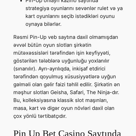
Pin-Up onlayn kazino saytında
strategiya oyunlarını sevənlər rulet və ya
kart oyunlarını seçib istədikləri oyunu
oynaya bilərlər.
Rəsmi Pin-Up veb saytına daxil olmamışdan
əvvəl bütün oyun slotları şirkətin
mütəxəssisləri tərəfindən işin keyfiyyəti,
göstərilən tələblərə uyğunluğu yoxlanılır
(sınanılır). Ayrı-ayrılıqda, inkişaf etdirici
tərəfindən qoyulmuş xüsusiyyətlərə uyğun
gəlməli olan gəlir faizi təhlil edilir. Şirkətin ən
məşhur slotları Geisha, Safari, The Ninja-dır.
Bu, kolleksiyasına klassik slot maşınları,
masa, kart və digər oyun növləri daxil olan
çox yönlü tərtibatçıdır.
Pin Up Bet Casino Saytında