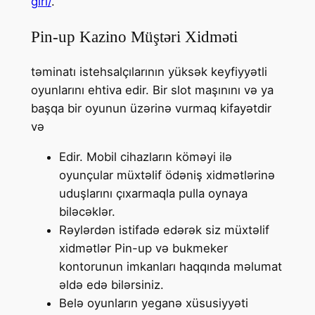
giri/
.
Pin-up Kazino Müştəri Xidməti
təminatı istehsalçılarının yüksək keyfiyyətli
oyunlarını ehtiva edir. Bir slot maşınını və ya
başqa bir oyunun üzərinə vurmaq kifayətdir
və
Edir. Mobil cihazların köməyi ilə
oyunçular müxtəlif ödəniş xidmətlərinə
uduşlarını çıxarmaqla pulla oynaya
biləcəklər.
Rəylərdən istifadə edərək siz müxtəlif
xidmətlər Pin-up və bukmeker
kontorunun imkanları haqqında məlumat
əldə edə bilərsiniz.
Belə oyunların yeganə xüsusiyyəti