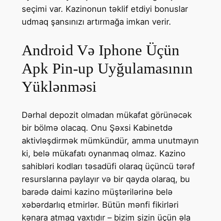
seçimi var. Kazinonun təklif etdiyi bonuslar
udmaq şansınızı artırmağa imkan verir.
Android Və Iphone Üçün
Apk Pin-up Uyğulamasının
Yüklənməsi
Dərhal depozit olmadan mükafat görünəcək
bir bölmə olacaq. Onu Şəxsi Kabinetdə
aktivləşdirmək mümkündür, amma unutmayın
ki, belə mükafatı oynanmaq olmaz. Kazino
sahibləri kodları təsadüfi olaraq üçüncü tərəf
resurslarına paylayır və bir qayda olaraq, bu
barədə daimi kazino müştərilərinə belə
xəbərdarlıq etmirlər. Bütün mənfi fikirləri
kənara atmaq vaxtıdır – bizim sizin üçün əla