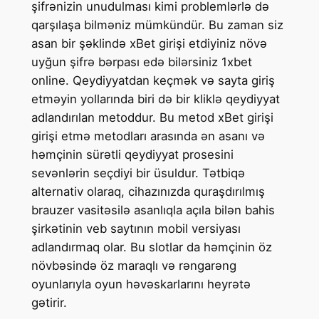
şifrənizin unudulması kimi problemlərlə də
qarşılaşa bilməniz mümkündür. Bu zaman siz
asan bir şəklində xBet girişi etdiyiniz növə
uyğun şifrə bərpası edə bilərsiniz 1xbet
online. Qeydiyyatdan keçmək və sayta giriş
etməyin yollarında biri də bir kliklə qeydiyyat
adlandırılan metoddur. Bu metod xBet girişi
girişi etmə metodları arasında ən asanı və
həmçinin sürətli qeydiyyat prosesini
sevənlərin seçdiyi bir üsuldur. Tətbiqə
alternativ olaraq, cihazınızda quraşdırılmış
brauzer vasitəsilə asanlıqla açıla bilən bahis
şirkətinin veb saytının mobil versiyası
adlandırmaq olar. Bu slotlar da həmçinin öz
növbəsində öz maraqlı və rəngarəng
oyunlarıyla oyun həvəskarlarını heyrətə
gətirir.