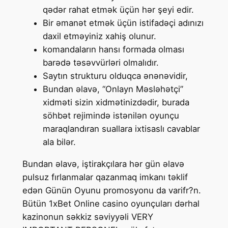
qədər rahat etmək üçün hər şeyi edir.
Bir əmanət etmək üçün istifadəçi adınızı
daxil etməyiniz xahiş olunur.
komandaların hansı formada olması
barədə təsəvvürləri olmalıdır.
Saytın strukturu olduqca ənənəvidir,
Bundan əlavə, “Onlayn Məsləhətçi”
xidməti sizin xidmətinizdədir, burada
söhbət rejimində istənilən oyunçu
maraqlandıran suallara ixtisaslı cavablar
ala bilər.
Bundan əlavə, iştirakçılara hər gün əlavə
pulsuz fırlanmalar qazanmaq imkanı təklif
edən Günün Oyunu promosyonu da varifr?n.
Bütün 1xBet Online casino oyunçuları dərhal
kazinonun səkkiz səviyyəli VERY