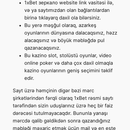
1xBet зеркало website link vasitəsi ilə,
və ya saytımızdan olan bağlantılardan
birinə tıklayarq daxil ola bilərsiniz.
Bu yerə məşğul olaraq, azarkeş
oyunlarının dünyasına dalacaqsınız, həzz
alacaqsınız və böyük məbləğdə pul
qazanacaqsınız.
Bu kazino slot, stolüstü oyunlar, video
online poker və daha çox daxil olmaqla
kazino oyunlarının geniş seçimini təklif
edir.
Sayt üzrə həmçinin digər bəzi mərc
şirkətlərindən fərqli olaraq 1xBet rəsmi saytı
tərəfindən sizin uduşlarınız üzrə heç bir faiz
dərəcəsi tutulmayacaqdır. Bununla yanaşı
mərcdə qalib gəldikdən sonra qazandığınız
məbləği məxaric etmək üçün mail və en este