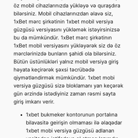
öz mobil cihazlarınızda yükləyə və quraşdıra
bilərsiniz. Mobil cihazlarınızdan əlavə siz,
1xBet mərc şirkətinin 1xbet mobil versiya
güzgüsü versiyasını yükləmək istəyirsinizsə
bu da mümkündür. 1xBet mərc şirkətinın
1xBet mobil versiyasını yükləyərək siz də öz
mərclərinizdə bunların şahidi ola bilərsiniz.
Bütün üstünlükləri yalnız mobil versiya giriş
həyata keçirərək şəxsi təcrübədə
qiymətləndirmək mümkündür. 1xbet mobi
versiya güzgüsü sizə bloklamanı yan keçərək
gün ərzində istədiyiniz zaman rəsmi sayta
giriş imkanı verir.
1xbet bukmeker kontorunun portalına
bilavasitə geirişin olmaması ilə əlaqədar
1xbet mobi versiya güzgüsü adlanan