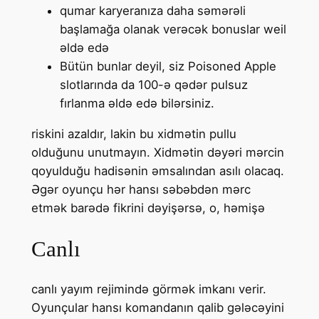
qumar karyeranıza daha səmərəli
başlamağa olanak verəcək bonuslar weil
əldə edə
Bütün bunlar deyil, siz Poisoned Apple
slotlarında da 100-ə qədər pulsuz
fırlanma əldə edə bilərsiniz.
riskini azaldır, lakin bu xidmətin pullu
olduğunu unutmayın. Xidmətin dəyəri mərcin
qoyulduğu hadisənin əmsalından asılı olacaq.
Əgər oyunçu hər hansı səbəbdən mərc
etmək barədə fikrini dəyişərsə, o, həmişə
Canlı
canlı yayım rejimində görmək imkanı verir.
Oyunçular hansı komandanın qalib gələcəyini