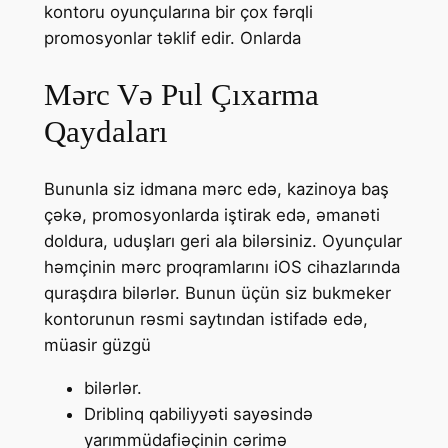
kontoru oyunçularına bir çox fərqli
promosyonlar təklif edir. Onlarda
Mərc Və Pul Çıxarma
Qaydaları
Bununla siz idmana mərc edə, kazinoya baş
çəkə, promosyonlarda iştirak edə, əmanəti
doldura, uduşları geri ala bilərsiniz. Oyunçular
həmçinin mərc proqramlarını iOS cihazlarında
quraşdıra bilərlər. Bunun üçün siz bukmeker
kontorunun rəsmi saytından istifadə edə,
müasir güzgü
bilərlər.
Driblinq qabiliyyəti sayəsində
yarımmüdafiəçinin cərimə