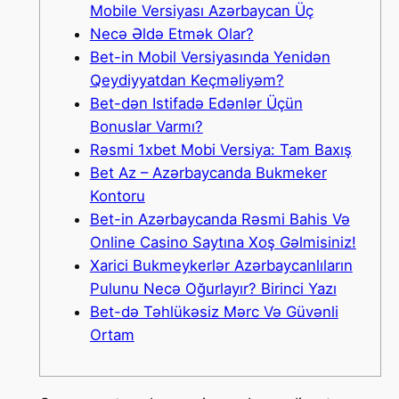
Mobile Versiyası Azərbaycan Üç
Necə Əldə Etmək Olar?
Bet-in Mobil Versiyasında Yenidən
Qeydiyyatdan Keçməliyəm?
Bet-dən Istifadə Edənlər Üçün
Bonuslar Varmı?
Rəsmi 1xbet Mobi Versiya: Tam Baxış
Bet Az – Azərbaycanda Bukmeker
Kontoru
Bet-in Azərbaycanda Rəsmi Bahis Və
Online Casino Saytına Xoş Gəlmisiniz!
Xarici Bukmeykerlər Azərbaycanlıların
Pulunu Necə Oğurlayır? Birinci Yazı
Bet-də Təhlükəsiz Mərc Və Güvənli
Ortam