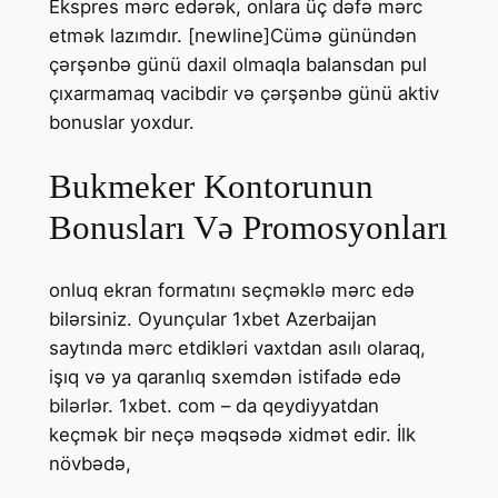
Ekspres mərc edərək, onlara üç dəfə mərc
etmək lazımdır. [newline]Cümə günündən
çərşənbə günü daxil olmaqla balansdan pul
çıxarmamaq vacibdir və çərşənbə günü aktiv
bonuslar yoxdur.
Bukmeker Kontorunun
Bonusları Və Promosyonları
onluq ekran formatını seçməklə mərc edə
bilərsiniz. Oyunçular 1xbet Azerbaijan
saytında mərc etdikləri vaxtdan asılı olaraq,
işıq və ya qaranlıq sxemdən istifadə edə
bilərlər. 1xbet. com – da qeydiyyatdan
keçmək bir neçə məqsədə xidmət edir. İlk
növbədə,