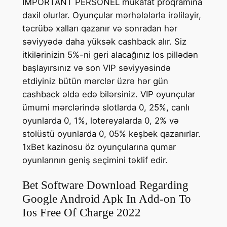
IMPORTANT PERSONEL mükafat proqramına
daxil olurlar. Oyunçular mərhələlərlə irəliləyir,
təcrübə xalları qazanır və sonradan hər
səviyyədə daha yüksək cashback alır. Siz
itkilərinizin 5%-ni geri alacağınız los pillədən
başlayırsınız və son VIP səviyyəsində
etdiyiniz bütün mərclər üzrə hər gün
cashback əldə edə bilərsiniz. VIP oyunçular
ümumi mərclərində slotlarda 0, 25%, canlı
oyunlarda 0, 1%, lotereyalarda 0, 2% və
stolüstü oyunlarda 0, 05% keşbek qazanırlar.
1xBet kazinosu öz oyunçularına qumar
oyunlarının geniş seçimini təklif edir.
Bet Software Download Regarding
Google Android Apk In Add-on To
Ios Free Of Charge 2022