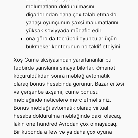
məlumatların doldurulmasını
digərlərindən daha çox tələb etməklə
yanaşı oyunçunun şəxsi məlumatlarını
yüksək səviyyədə müdafiə edir.
ona görə də təcrübəli oyunçular üçün
bukmeker kontorunun nə təklif etdiyini
Xoş Cümə aksiyasından yararlananlar bu
tədbirdə şanslarını sınaya bilərlər. Əmanət
köçürüldükdən sonra məbləğ avtomatik
olaraq bonus hesabında görünür. Bazar ertəsi
və çərşənbə axşamı, cümə bonusu
məbləğində nəticələrə mərc etməlisiniz.
Bonus məbləği avtomatik olaraq virtual
hesaba doldurulma məbləğində daxil olacaq,
lakin one hundred Avrodan çox olmayacaq.
Bir kuponda a few və ya daha çox oyuna