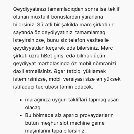
Qeydiyyatınızı tamamladıqdan sonra isə təklif
olunan müxtəlif bonuslardan yararlana
bilərsiniz. Sürətli bir şəkildə mərc şirkətinin
saytında öz qeydiyyatınızı tamamlamaq
istəyirsinizsə, bunu siz telefon vasitəsilə
qeydiyyatdan keçərək edə bilərsiniz. Mərc
şirkəti üzrə hBet girişi edə bilmək üçün
qeydiyyat mərhələsində öz mobil nömrənizi
daxil etməlisiniz. Əgər tətbiqi yükləmək
istəmirsinizsə, mobil versiyası sizə ən yüksək
istifadəçi təcrübəsi təmin edəcək.
marağınıza uyğun təklifləri tapmaq asan
olacaq.
Bu bölmədə siz aparıcı provayderlərin
bütün məşhur slot machine game
maşınlarını tapa bilərsiniz.