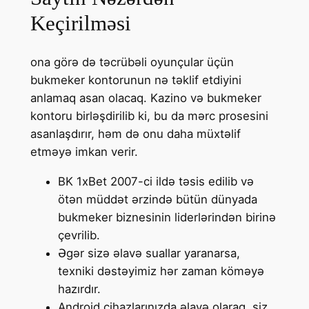
Keçirilməsi
ona görə də təcrübəli oyunçular üçün
bukmeker kontorunun nə təklif etdiyini
anlamaq asan olacaq. Kazino və bukmeker
kontoru birləşdirilib ki, bu da mərc prosesini
asanlaşdırır, həm də onu daha müxtəlif
etməyə imkan verir.
BK 1xBet 2007-ci ildə təsis edilib və
ötən müddət ərzində bütün dünyada
bukmeker biznesinin liderlərindən birinə
çevrilib.
Əgər sizə əlavə suallar yaranarsa,
texniki dəstəyimiz hər zaman köməyə
hazırdır.
Android cihazlarınızda əlavə olaraq, siz