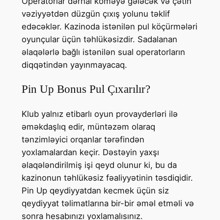
Operatorlar dərhal köməyə gələcək və çətin
vəziyyətdən düzgün çıxış yolunu təklif
edəcəklər. Kazinoda istənilən pul köçürmələri
oyunçular üçün təhlükəsizdir. Sadalanan
əlaqələrlə bağlı istənilən sual operatorların
diqqətindən yayınmayacaq.
Pin Up Bonus Pul Çıxarılır?
Klub yalnız etibarlı oyun provayderləri ilə
əməkdaşlıq edir, müntəzəm olaraq
tənzimləyici orqanlar tərəfindən
yoxlamalardan keçir. Dəstəyin yaxşı
əlaqələndirilmiş işi qeyd olunur ki, bu da
kazinonun təhlükəsiz fəaliyyətinin təsdiqidir.
Pin Up qeydiyyatdan kecmek üçün siz
qeydiyyat təlimatlarına bir-bir əməl etməli və
sonra hesabınızı yoxlamalısınız.