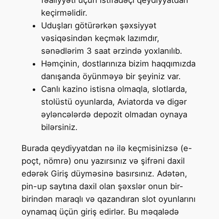
fəaliyyəti üçün istifadəçi qeydiyyatdan
keçirməlidir.
Uduşları götürərkən şəxsiyyət
vəsiqəsindən keçmək lazımdır,
sənədlərim 3 saat ərzində yoxlanılıb.
Həmçinin, dostlarınıza bizim haqqımızda
danışanda öyünməyə bir şeyiniz var.
Canlı kazino istisna olmaqla, slotlarda,
stolüstü oyunlarda, Aviatorda və digər
əyləncələrdə depozit olmadan oynaya
bilərsiniz.
Burada qeydiyyatdan nə ilə keçmisinizsə (e-
poçt, nömrə) onu yazırsınız və şifrəni daxil
edərək Giriş düyməsinə basırsınız. Adətən,
pin-up saytına daxil olan şəxslər onun bir-
birindən maraqlı və qazandıran slot oyunlarını
oynamaq üçün giriş edirlər. Bu məqalədə