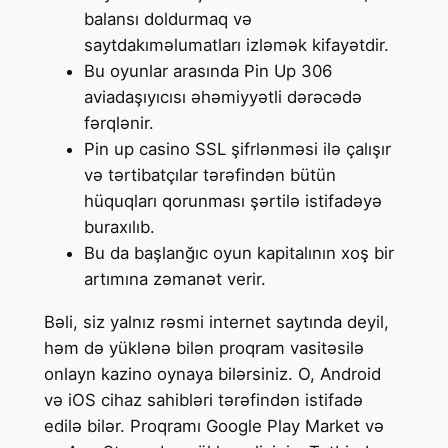
balansı doldurmaq və
saytdakıməlumatları izləmək kifayətdir.
Bu oyunlar arasında Pin Up 306
aviadaşıyıcısı əhəmiyyətli dərəcədə
fərqlənir.
Pin up casino SSL şifrlənməsi ilə çalışır
və tərtibatçılar tərəfindən bütün
hüquqları qorunması şərtilə istifadəyə
buraxılıb.
Bu da başlanğıc oyun kapitalının xoş bir
artımına zəmanət verir.
Bəli, siz yalnız rəsmi internet saytında deyil,
həm də yüklənə bilən proqram vasitəsilə
onlayn kazino oynaya bilərsiniz. O, Android
və iOS cihaz sahibləri tərəfindən istifadə
edilə bilər. Proqramı Google Play Market və