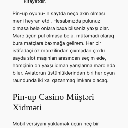
kifayətdir.
Pin-up oyunu-in saytda neçə axın olması
məni heyran etdi. Hesabınızda pulunuz
olmasa belə onlara baxa bilsəniz yaxşı olar.
Mərc üçün pul olmasa belə, mütəmadi olaraq
bura matçlara baxmağa gəlirəm. Hər bir
istifadəçi öz mənzilindən çıxmadan çoxlu
sayda slot maşınları arasından seçim edə,
həmçinin ən yaxşı idman yarışlarına mərc edə
bilər. Aviatorun üstünlüklərindən biri hər oyun
raundunda iki xal qazanmaq imkanı olacaq.
Pin-up Casino Müştəri
Xidməti
Mobil versiyanı yükləmək üçün heç bir