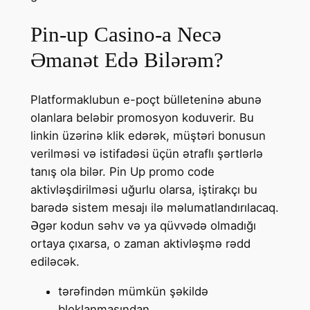
Pin-up Casino-a Necə
Əmanət Edə Bilərəm?
Platformaklubun e-poçt bülleteninə abunə
olanlara beləbir promosyon koduverir. Bu
linkin üzərinə klik edərək, müştəri bonusun
verilməsi və istifadəsi üçün ətraflı şərtlərlə
tanış ola bilər. Pin Up promo code
aktivləşdirilməsi uğurlu olarsa, iştirakçı bu
barədə sistem mesajı ilə məlumatlandırılacaq.
Əgər kodun səhv və ya qüvvədə olmadığı
ortaya çıxarsa, o zaman aktivləşmə rədd
ediləcək.
tərəfindən mümkün şəkildə
bloklanmasından