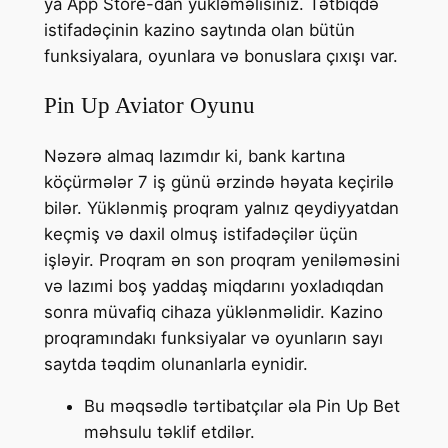
ya App Store-dan yükləməlisiniz. Tətbiqdə
istifadəçinin kazino saytında olan bütün
funksiyalara, oyunlara və bonuslara çıxışı var.
Pin Up Aviator Oyunu
Nəzərə almaq lazımdır ki, bank kartına
köçürmələr 7 iş günü ərzində həyata keçirilə
bilər. Yüklənmiş proqram yalnız qeydiyyatdan
keçmiş və daxil olmuş istifadəçilər üçün
işləyir. Proqram ən son proqram yeniləməsini
və lazımi boş yaddaş miqdarını yoxladıqdan
sonra müvafiq cihaza yüklənməlidir. Kazino
proqramındakı funksiyalar və oyunların sayı
saytda təqdim olunanlarla eynidir.
Bu məqsədlə tərtibatçılar əla Pin Up Bet
məhsulu təklif etdilər.