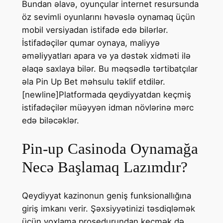
Bundan əlavə, oyunçular internet resursunda
öz sevimli oyunlarını həvəslə oynamaq üçün
mobil versiyadan istifadə edə bilərlər.
İstifadəçilər qumar oynaya, maliyyə
əməliyyatları apara və ya dəstək xidməti ilə
əlaqə saxlaya bilər. Bu məqsədlə tərtibatçılar
əla Pin Up Bet məhsulu təklif etdilər.
[newline]Platformada qeydiyyatdan keçmiş
istifadəçilər müəyyən idman növlərinə mərc
edə biləcəklər.
Pin-up Casinoda Oynamağa
Necə Başlamaq Lazımdır?
Qeydiyyat kazinonun geniş funksionallığına
giriş imkanı verir. Şəxsiyyətinizi təsdiqləmək
üçün yoxlama prosedurundan keçmək də