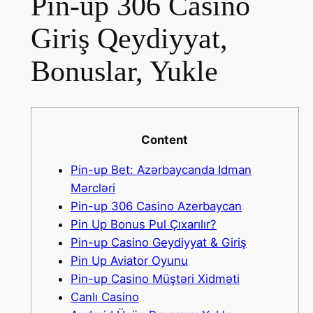
Pin-up 306 Casino
Giriş Qeydiyyat,
Bonuslar, Yukle
Content
Pin-up Bet: Azərbaycanda Idman
Mərcləri
Pin-up 306 Casino Azerbaycan
Pin Up Bonus Pul Çıxarılır?
Pin-up Casino Geydiyyat & Giriş
Pin Up Aviator Oyunu
Pin-up Casino Müştəri Xidməti
Canlı Casino