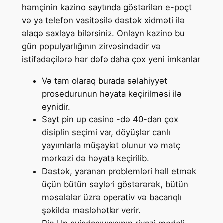
həmçinin kazino saytında göstərilən e-poçt
və ya telefon vasitəsilə dəstək xidməti ilə
əlaqə saxlaya bilərsiniz. Onlayn kazino bu
gün populyarlığının zirvəsindədir və
istifadəçilərə hər dəfə daha çox yeni imkanlar
Və tam olaraq burada səlahiyyət
prosedurunun həyata keçirilməsi ilə
eynidir.
Sayt pin up casino -də 40-dan çox
disiplin seçimi var, döyüşlər canlı
yayımlarla müşayiət olunur və matç
mərkəzi də həyata keçirilib.
Dəstək, yaranan problemləri həll etmək
üçün bütün səyləri göstərərək, bütün
məsələlər üzrə operativ və bacarıqlı
şəkildə məsləhətlər verir.
Pin Up aviadaşıyıcısının riyazi modeli