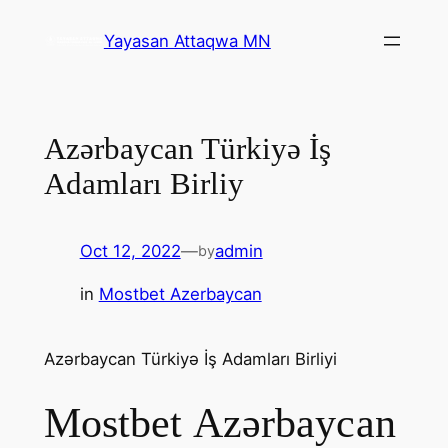
Skip
Yayasan Attaqwa MN
to
content
Azərbaycan Türkiyə İş
Adamları Birliy
Oct 12, 2022
—
admin
by
in
Mostbet Azerbaycan
Azərbaycan Türkiyə İş Adamları Birliyi
Mоstbеt Аzərbаyсаn