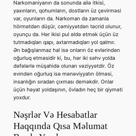
Narkomaniyanın da sonunda ailə itkisi,
yaxınların, qohumların, dostların üz çevirməsi
var, oyunların da. Narkoman da zamanla
hörmətdən düşür, cəmiyyətdən təcrid olunur,
oyunçu da. Hər ikisi pul əldə etmək üçün üz
tutmadıqları qapı, axtarmadıqları yol qalmır.
Ən bağışlanmaz hal isə onların öz evlərindən
oğurluq etməsidir ki, bu, hər iki səhv yolda
dəfələrlə müşahidə olunan vəziyyətdir. Öz
evindən oğurluq isə mənəviyyatın ölməsi,
insanlığın sıradan çıxması deməkdir. Onlar
üçün həyat yoldaşının, övladın heç bir qiyməti
yoxdur.
Nəşrlər Və Hesabatlar
Haqqında Qısa Məlumat