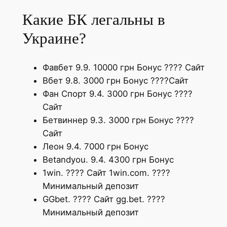
Какие БК легальны в
Украине?
Фавбет 9.9. 10000 грн Бонус ???? Сайт
Вбет 9.8. 3000 грн Бонус ????Сайт
Фан Спорт 9.4. 3000 грн Бонус ????
Сайт
Бетвиннер 9.3. 3000 грн Бонус ????
Сайт
Леон 9.4. 7000 грн Бонус
Betandyou. 9.4. 4300 грн Бонус
1win. ???? Сайт 1win.com. ????
Минимальный депозит
GGbet. ???? Сайт gg.bet. ????
Минимальный депозит