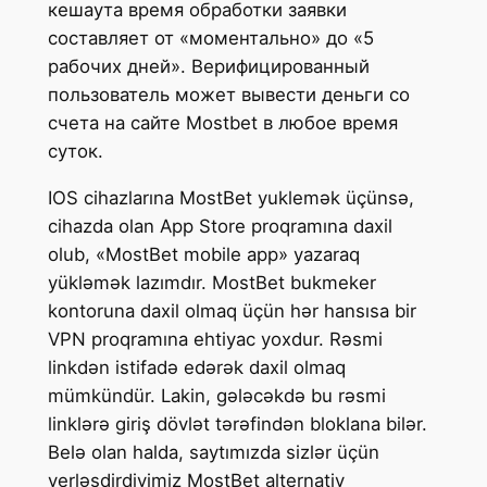
кешаута время обработки заявки
составляет от «моментально» до «5
рабочих дней». Верифицированный
пользователь может вывести деньги со
счета на сайте Mostbet в любое время
суток.
IOS cihazlarına MostBet yuklemək üçünsə,
cihazda olan App Store proqramına daxil
olub, «MostBet mobile app» yazaraq
yükləmək lazımdır. MostBet bukmeker
kontoruna daxil olmaq üçün hər hansısa bir
VPN proqramına ehtiyac yoxdur. Rəsmi
linkdən istifadə edərək daxil olmaq
mümkündür. Lakin, gələcəkdə bu rəsmi
linklərə giriş dövlət tərəfindən bloklana bilər.
Belə olan halda, saytımızda sizlər üçün
yerləşdirdiyimiz MostBet alternativ