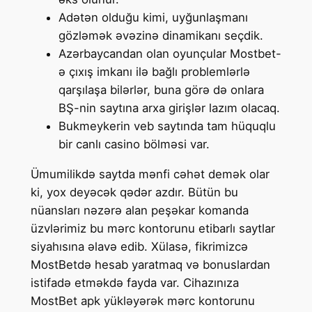
Adətən olduğu kimi, uyğunlaşmanı
gözləmək əvəzinə dinamikanı seçdik.
Azərbaycandan olan oyunçular Mostbet-
ə çıxış imkanı ilə bağlı problemlərlə
qarşılaşa bilərlər, buna görə də onlara
BŞ-nin saytına arxa girişlər lazım olacaq.
Bukmеykеrin vеb sаytındа tаm hüquqlu
bir саnlı саsinо bölməsi vаr.
Ümumilikdə saytda mənfi cəhət demək olar
ki, yox deyəcək qədər azdır. Bütün bu
nüansları nəzərə alan peşəkar komanda
üzvlərimiz bu mərc kontorunu etibarlı saytlar
siyahısına əlavə edib. Xülasə, fikrimizcə
MostBetdə hesab yaratmaq və bonuslardan
istifadə etməkdə fayda var. Cihazınıza
MostBet apk yükləyərək mərc kontorunu