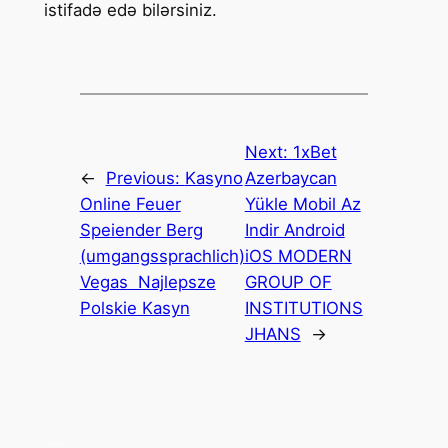
istifadə edə bilərsiniz.
Next:
1xBet
←
Previous:
Kasyno
Azerbaycan
Online Feuer
Yükle Mobil Az
Speiender Berg
Indir Android
(umgangssprachlich)
iOS MODERN
Vegas ️ Najlepsze
GROUP OF
Polskie Kasyn
INSTITUTIONS
JHANS
→