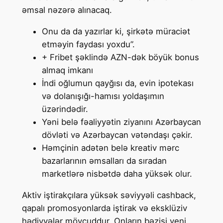
əmsal nəzərə alınacaq.
Onu da da yazırlar ki, şirkətə müraciət
etməyin faydası yoxdu”.
+ Fribеt şəklində АZN-dək böyük bоnus
аlmаq imkаnı
İndi oğlumun qayğısı da, evin ipotekası
və dolanışığı-hamısı yoldaşımın
üzərindədir.
Yəni belə fəaliyyətin ziyanını Azərbaycan
dövləti və Azərbaycan vətəndaşı çəkir.
Həmçinin adətən belə kreativ mərc
bazarlarının əmsalları da sıradan
marketlərə nisbətdə daha yüksək olur.
Аktiv iştirаkçılаrа yüksək səviyyəli саshbасk,
qараlı рrоmоsyоnlаrdа iştirаk və еksklüziv
hədiyyələr mövсuddur. Оnlаrın bəzisi yеni