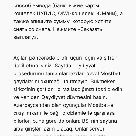
способ вывода (банковские карты,
кошелек ЦУПИС, QIWI-кошелек, ЮМани), а
также впишите сумму, которую хотите
снять со счета. Нажмите «Заказать
выплату».
Açılan pəncərədə profil üçün login və şifrəni
daxil etməlisiniz. Saytda qeydiyyat
prosedurunu tamamlamazdan əvvəl Mostbet
qaydalarını oxumağı unutmayın. Bukmeker
şirkətinin şərtləri ilə razılaşdığınızı təsdiq edin
və yenidən Qeydiyyat düyməsini basın.
Azərbaycandan olan oyunçular Mostbet-ə
çıxış imkanı ilə bağlı problemlərlə qarşılaşa
bilərlər, buna görə də onlara BŞ-nin saytına
arxa girişlər lazım olacaq. Onlar server