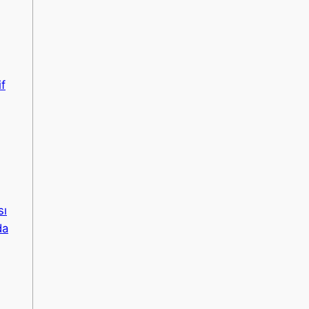
if
sı
da