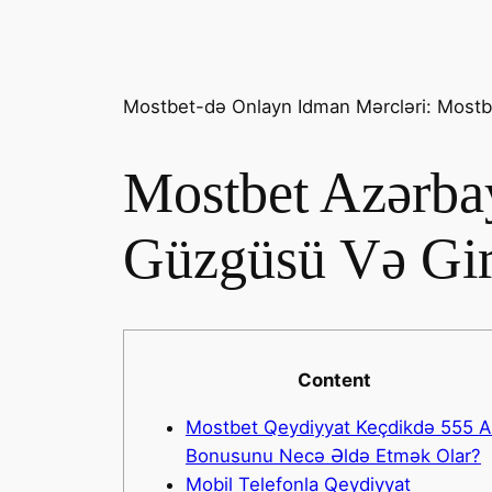
Mostbet-də Onlayn Idman Mərcləri: Most
Mostbet Azərba
Güzgüsü Və Gir
Content
Mostbet Qeydiyyat Keçdikdə 555 
Bonusunu Necə Əldə Etmək Olar?
Mobil Telefonla Qeydiyyat