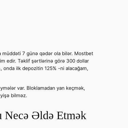
ma müddəti 7 günə qədər ola bilər. Mostbet
 edir. Təklif şərtlərinə görə 300 dollar
 onda ilk depozitin 125% -ni alacağam,
üymələr var. Bloklamadan yan keçmək,
əyişə bilməz.
u Necə Əldə Etmək