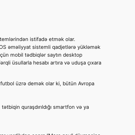
emlərindən istifadə etmək olar.
OS əməliyyat sistemli qadjetlərə yükləmək
üçün mobil tədbiqlər saytın desktop
ərqli üsullarla hesabı artıra və uduşa çıxara
 futbol üzrə demək olar ki, bütün Avropa
 tətbiqin quraşdırıldığı smartfon və ya