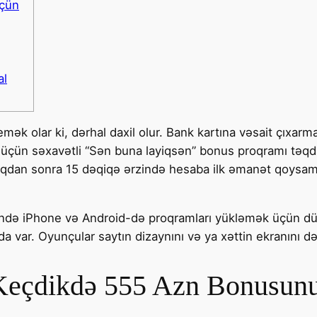
Üçün
al
emək olar ki, dərhal daxil olur. Bank kartına vəsait çıxar
 üçün səxavətli “Sən buna layiqsən” bonus proqramı təqdim
ıqdan sonra 15 dəqiqə ərzində hesaba ilk əmanət qoysam,
sində iPhone və Android-də proqramları yükləmək üçün d
ı da var. Oyunçular saytın dizaynını və ya xəttin ekranını d
Keçdikdə 555 Azn Bonusun