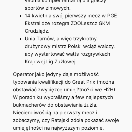
veoma komplementarną dla graczy
sportów zimowych.
14 kwietnia swój pierwszy mecz w PGE
Ekstralidze rozegra ZOOLeszcz GKM
Grudziądz.
Unia Tarnów, a więc trzykrotny
drużynowy mistrz Polski wciąż walczy,
aby wystartować watts rozgrywkach
Krajowej Lig Żużlowej.
Operator jako jedyny daje możliwość
typowania kwalifikacji do Great Prix (można
obstawiać zwycięzcę umiej?tno?ci we H2H).
W poradniku wybraliśmy a few najlepszych
bukmacherów do obstawiania żużla.
Niecierpliwością na pierwszy mecz i
zobaczymy, czy Ratajski zdoła pokazać swoje
umiejętności na najwyższym poziomie.