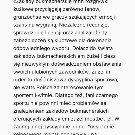
«Zakłady bukmacherskie mhh rozgrywki
żużlowe przyciągają zarówno fanów,
grunzochse we graczy szukających emocji i
szans na wygraną. Niezależne recenzje,
sprawdzenie licencji oraz analiza oferty i
zabezpieczeń są kluczowe dla dokonania
odpowiedniego wyboru. Dołącz do świata
zakładów bukmacherskich em żużel i ciesz
się niezwykłym doświadczeniem obstawiania
swoich ulubionych zawodników. Żużel in
order to dość niszowa dyscyplina sportowa,
ale watts Polsce zainteresowanie tym
sportem kwitnie. Dlatego też, fani czarnego
sportu nie powinni mieć problemów se
znalezieniem zakładów bukmacherskich
oferujących zakłady em żużel mostbet-pl. W
żadnej innej dyscyplinie jedno” “osłabienie
keineswegs ma takiego wpływu na