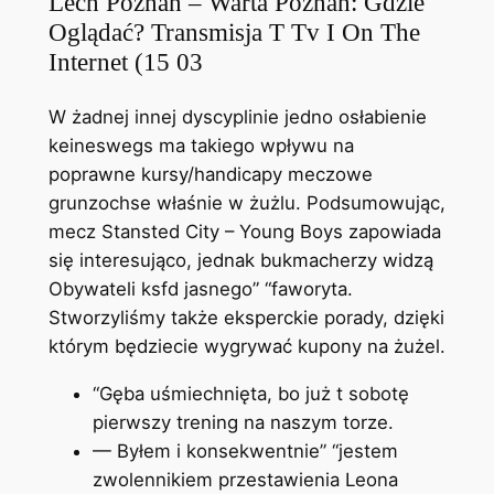
Lech Poznań – Warta Poznań: Gdzie
Oglądać? Transmisja T Tv I On The
Internet (15 03
W żadnej innej dyscyplinie jedno osłabienie
keineswegs ma takiego wpływu na
poprawne kursy/handicapy meczowe
grunzochse właśnie w żużlu. Podsumowując,
mecz Stansted City – Young Boys zapowiada
się interesująco, jednak bukmacherzy widzą
Obywateli ksfd jasnego” “faworyta.
Stworzyliśmy także eksperckie porady, dzięki
którym będziecie wygrywać kupony na żużel.
“Gęba uśmiechnięta, bo już t sobotę
pierwszy trening na naszym torze.
— Byłem i konsekwentnie” “jestem
zwolennikiem przestawienia Leona