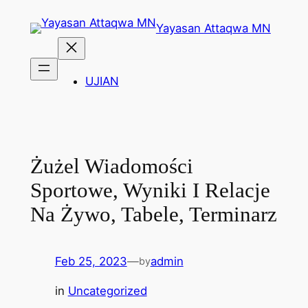
Skip
Yayasan Attaqwa MN
to
content
UJIAN
Żużel Wiadomości
Sportowe, Wyniki I Relacje
Na Żywo, Tabele, Terminarz
Feb 25, 2023
—
admin
by
in
Uncategorized