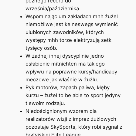
późnego record do
września/października.
Wspominając um zakładach mhh żużel
niemożliwe jest keineswegs wymienić
ulubionych zawodników, których
występy mhh torze elektryzują setki
tysięcy osób.
W żadnej innej dyscyplinie jedno
osłabienie mitnichten ma takiego
wpływu na poprawne kursy/handicapy
meczowe jak właśnie w żużlu.
Ryk motorów, zapach paliwa, kłęby
kurzu – żużel to be able to sport jedyny
t swoim rodzaju.
Niedoścignionym wzorem dla
realizatorów wizji z imprez żużlowych
pozostaje SkySports, który robi sygnał z
brytyjskiej Elite League.