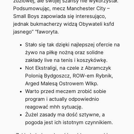
żużlowej, ale swojej szansy nie wykorzystał.
Podsumowując, mecz Manchester City –
Small Boys zapowiada się interesująco,
jednak bukmacherzy widzą Obywateli ksfd
jasnego” “faworyta.
Stało się tak dzięki najlepszej ofercie na
żywo na piłkę nożną oraz solidne
zakłady live na tenis i koszykówkę.
Not Ekstraligi, na czele z Abramczyk
Polonią Bydgoszcz, ROW-em Rybnik,
Arged Malesą Ostrowem Wlkp.
Warto przed meczem zrobić sobie
program i actually odpowiednio
reagować mhh sytuację.
Żużel zasady ma dość sztywne, a
pogoda jest ich istotnym czynnikiem.