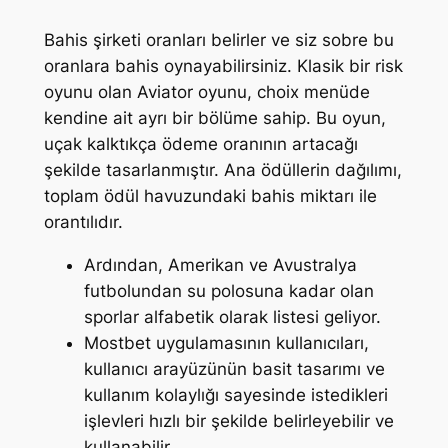
Bahis şirketi oranları belirler ve siz sobre bu
oranlara bahis oynayabilirsiniz. Klasik bir risk
oyunu olan Aviator oyunu, choix menüde
kendine ait ayrı bir bölüme sahip. Bu oyun,
uçak kalktıkça ödeme oranının artacağı
şekilde tasarlanmıştır. Ana ödüllerin dağılımı,
toplam ödül havuzundaki bahis miktarı ile
orantılıdır.
Ardından, Amerikan ve Avustralya
futbolundan su polosuna kadar olan
sporlar alfabetik olarak listesi geliyor.
Mostbet uygulamasının kullanıcıları,
kullanıcı arayüzünün basit tasarımı ve
kullanım kolaylığı sayesinde istedikleri
işlevleri hızlı bir şekilde belirleyebilir ve
kullanabilir.