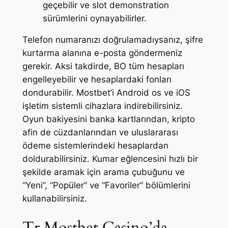
geçebilir ve slot demonstration
sürümlerini oynayabilirler.
Telefon numaranızı doğrulamadıysanız, şifre
kurtarma alanına e-posta göndermeniz
gerekir. Aksi takdirde, BO tüm hesapları
engelleyebilir ve hesaplardaki fonları
dondurabilir. Mostbet’i Android os ve iOS
işletim sistemli cihazlara indirebilirsiniz.
Oyun bakiyesini banka kartlarından, kripto
afin de cüzdanlarından ve uluslararası
ödeme sistemlerindeki hesaplardan
doldurabilirsiniz. Kumar eğlencesini hızlı bir
şekilde aramak için arama çubuğunu ve
“Yeni”, “Popüler” ve “Favoriler” bölümlerini
kullanabilirsiniz.
Tr Mostbet Casino’da