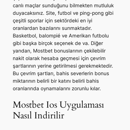
canlı maçlar sunduğunu bilmekten mutluluk
duyacaksınız. Site, futbol ve ping-pong gibi
çeşitli sporlar için sektördeki en iyi
oranlardan bazılarını sunmaktadır.
Basketbol, balompié ve Amerikan futbolu
gibi başka birçok seçenek de va. Diğer
yandan, Mostbet bonuslarının çekilebilir
nakit olarak hesaba geçmesi için çevrim
şartlarının yerine getirilmesi gerekmektedir.
Bu çevrim şartları, bahis severlerin bonus
miktarının belirli bir katını belirli bahis
oranlarında oynamalarını zorunlu kılar.
Mostbet Ios Uygulaması
Nasıl Indirilir