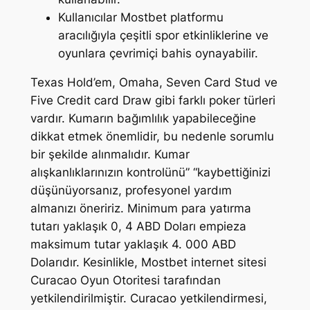
Kullanıcılar Mostbet platformu
aracılığıyla çeşitli spor etkinliklerine ve
oyunlara çevrimiçi bahis oynayabilir.
Texas Hold’em, Omaha, Seven Card Stud ve
Five Credit card Draw gibi farklı poker türleri
vardır. Kumarın bağımlılık yapabileceğine
dikkat etmek önemlidir, bu nedenle sorumlu
bir şekilde alınmalıdır. Kumar
alışkanlıklarınızın kontrolünü” “kaybettiğinizi
düşünüyorsanız, profesyonel yardım
almanızı öneririz. Minimum para yatırma
tutarı yaklaşık 0, 4 ABD Doları empieza
maksimum tutar yaklaşık 4. 000 ABD
Dolarıdır. Kesinlikle, Mostbet internet sitesi
Curacao Oyun Otoritesi tarafından
yetkilendirilmiştir. Curacao yetkilendirmesi,