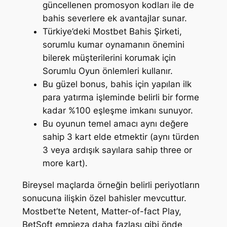
güncellenen promosyon kodları ile de
bahis severlere ek avantajlar sunar.
Türkiye’deki Mostbet Bahis Şirketi,
sorumlu kumar oynamanın önemini
bilerek müşterilerini korumak için
Sorumlu Oyun önlemleri kullanır.
Bu güzel bonus, bahis için yapılan ilk
para yatırma işleminde belirli bir forme
kadar %100 eşleşme imkanı sunuyor.
Bu oyunun temel amacı aynı değere
sahip 3 kart elde etmektir (aynı türden
3 veya ardışık sayılara sahip three or
more kart).
Bireysel maçlarda örneğin belirli periyotların
sonucuna ilişkin özel bahisler mevcuttur.
Mostbet’te Netent, Matter-of-fact Play,
BetSoft empieza daha fazlası gibi önde