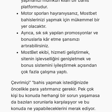
yapmanızı mümkün kılan bir bahis
platformudur.
Motor sporları hayranıysanız, Mostbet
bahislerinizi yapmak için mükemmel bir
yer olacaktır.
Ayrıca, sık sık yapılan promosyonlar ve
bonuslarla kâr etme şansınızı
artırabilirsiniz.
MostBet ekibi, hizmeti geliştirmek,
sitenin işlevselliğini genişletmek ve
bonus sistemini iyileştirmek açısından
çok fazla çalışma yaptı.
Çevrimiçi” “bahis yapmak istediğinizde
öncelikle para yatırmanız gerekir. Pek çok
kişi bu konuda herhangi bir sorun yaşamasa
da bazıları sorunlarla karşılaşıyor ve bu
konuda ne yapabileceklerini merak ediyor.