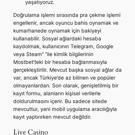
yaşatıyoruz.
Doğrulama işlemi sırasında pra çekme işlemi
engellenir, ancak oyuncu bahis oynamak ve
kumarhanede oynamak için bakiyeyi
kullanabilir. Sosyal ağlardaki hesaba
kaydolmak, kullanıcının Telegram, Google
veya Steam” “ile kimlik bilgilerinin
Mostbet’teki bir hesaba bağlanmasıyla
gerçekleştirilir. Mevcut başka sosyal ağlar da
var, ancak Türkiye’de az bilinen ve popüler
olmayanlardan. Son olarak, genişletilmiş bir
kayıt formu, alanların kişisel verilerle
doldurulmasını içerir. Bu sadece sitede
mevcuttur, yani mobil uygulama aracılığıyla
kayıt yaptırırken mevcut değildir.
Live Casino