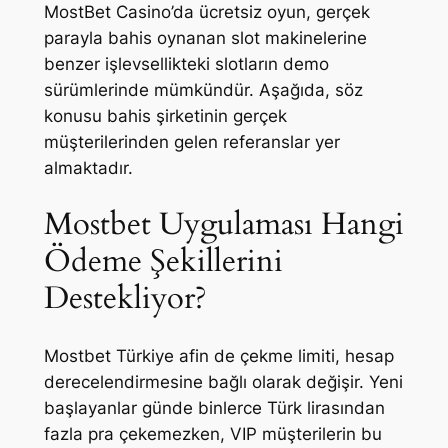
MostBet Casino’da ücretsiz oyun, gerçek
parayla bahis oynanan slot makinelerine
benzer işlevsellikteki slotların demo
sürümlerinde mümkündür. Aşağıda, söz
konusu bahis şirketinin gerçek
müşterilerinden gelen referanslar yer
almaktadır.
Mostbet Uygulaması Hangi
Ödeme Şekillerini
Destekliyor?
Mostbet Türkiye afin de çekme limiti, hesap
derecelendirmesine bağlı olarak değişir. Yeni
başlayanlar günde binlerce Türk lirasından
fazla pra çekemezken, VIP müşterilerin bu