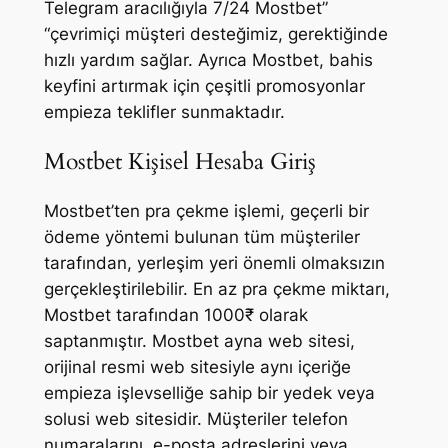
Telegram aracılığıyla 7/24 Mostbet”
“çevrimiçi müşteri desteğimiz, gerektiğinde
hızlı yardım sağlar. Ayrıca Mostbet, bahis
keyfini artırmak için çeşitli promosyonlar
empieza teklifler sunmaktadır.
Mostbet Kişisel Hesaba Giriş
Mostbet’ten pra çekme işlemi, geçerli bir
ödeme yöntemi bulunan tüm müşteriler
tarafından, yerleşim yeri önemli olmaksızın
gerçekleştirilebilir. En az pra çekme miktarı,
Mostbet tarafından 1000₹ olarak
saptanmıştır. Mostbet ayna web sitesi,
orijinal resmi web sitesiyle aynı içeriğe
empieza işlevselliğe sahip bir yedek veya
solusi web sitesidir. Müşteriler telefon
numaralarını, e-posta adreslerini veya