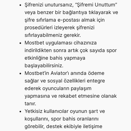
Şifrenizi unutursanız, “Şifremi Unuttum”
veya benzer bir bağlantıya tıklayarak ve
şifre sıfırlama e-postası almak için
prosedürleri izleyerek şifrenizi
sıfırlayabilmeniz gerekir.
Mostbet uygulaması cihazınıza
indirildikten sonra artık çok sayıda spor
etkinliğine bahis yapmaya
başlayabilirsiniz.
Mostbet’in Aviator’ı anında ödeme
sağlar ve sosyal özellikleri entegre
ederek oyuncuların paylaşım
yapmasına ve rekabet etmesine olanak
tanır.
Yetkisiz kullanıcılar oyunun şart ve
koşullarını, spor bahis oranlarını
görebilir, destek ekibiyle iletişime