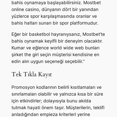
bahis oynamaya başlayabilirsiniz. Mostbet
online casino, dünyanın dört bir yanından
yüzlerce spor karşılaşmasında oranlar ve
bahis hatları sunan bir spor platformudur.
Eğer bir basketbol hayranıysanız, Mostbet’te
bahis oynamak keyifli bir deneyim olacaktır.
Kumar ve eğlence world wide web bunları
şirket the girl seçin müşterisi kendisine en
edin alın uygun seçeneği seçebilir.”
Tek Tıkla Kayıt
Promosyon kodlarının belirli kısıtlamaları ve
sınırlamaları olabilir ve yalnızca kısa bir süre
için etkindirler; dolayısıyla bunu akılda
tutmak hayati önem taşır. Müşterilerin, teklifi
anladığından empieza kriterleri yerine