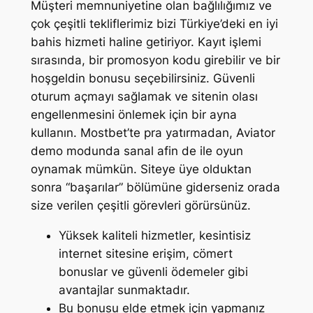
Müşteri memnuniyetine olan bağlılığımız ve
çok çeşitli tekliflerimiz bizi Türkiye’deki en iyi
bahis hizmeti haline getiriyor. Kayıt işlemi
sırasında, bir promosyon kodu girebilir ve bir
hoşgeldin bonusu seçebilirsiniz. Güvenli
oturum açmayı sağlamak ve sitenin olası
engellenmesini önlemek için bir ayna
kullanın. Mostbet’te pra yatırmadan, Aviator
demo modunda sanal afin de ile oyun
oynamak mümkün. Siteye üye olduktan
sonra “başarılar” bölümüne giderseniz orada
size verilen çeşitli görevleri görürsünüz.
Yüksek kaliteli hizmetler, kesintisiz
internet sitesine erişim, cömert
bonuslar ve güvenli ödemeler gibi
avantajlar sunmaktadır.
Bu bonusu elde etmek için yapmanız