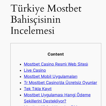
Türkiye Mostbet
Bahisçisinin
Incelemesi
Content
Mostbet Casino Resmi̇ Web Si̇tesi̇
Live Casino
Mostbet Mobil Uygulamaları
Tr Mostbet Casino’da Ücretsiz Oyunlar
Tek Tıkla Kayıt
Mostbet Uygulaması Hangi Ödeme
Şekillerini Destekliyor?