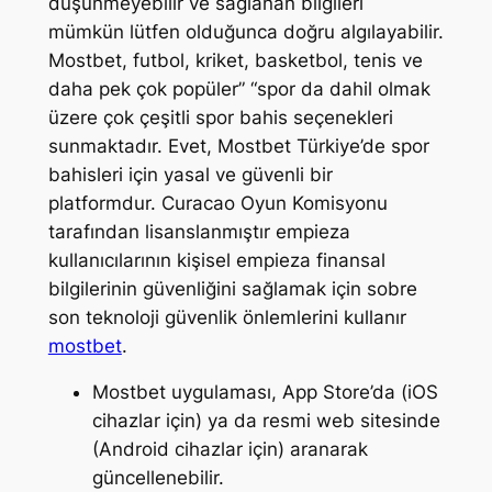
düşünmeyebilir ve sağlanan bilgileri
mümkün lütfen olduğunca doğru algılayabilir.
Mostbet, futbol, kriket, basketbol, tenis ve
daha pek çok popüler” “spor da dahil olmak
üzere çok çeşitli spor bahis seçenekleri
sunmaktadır. Evet, Mostbet Türkiye’de spor
bahisleri için yasal ve güvenli bir
platformdur. Curacao Oyun Komisyonu
tarafından lisanslanmıştır empieza
kullanıcılarının kişisel empieza finansal
bilgilerinin güvenliğini sağlamak için sobre
son teknoloji güvenlik önlemlerini kullanır
mostbet
.
Mostbet uygulaması, App Store’da (iOS
cihazlar için) ya da resmi web sitesinde
(Android cihazlar için) aranarak
güncellenebilir.