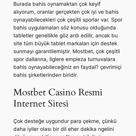
Burada bahis oynamaktan çok keyif
alıyorum, oranlar gerçekten çok iyi ve bahis
oynayabilecekleri çok çeşitli sporlar var. Spor
bahis uygulamaları söz konusu olduğunda
tabletler genellikle göz ardı edilir, ancak bu
site tüm büyük tablet markaları için destek
sunmayı garantilemiştir. Mostbet, çok çeşitli
spor dallarına, liglere empieza turnuvalara
bahis oynayabileceğiniz en faydal? çevrimiçi
bahis şirketlerinden biridir.
Mostbet Casino Resmi̇
Internet Si̇tesi̇
Çok desteğe uygundur para çekme, çünkü
daha iyiler olası bir dil eher dakika ngelini