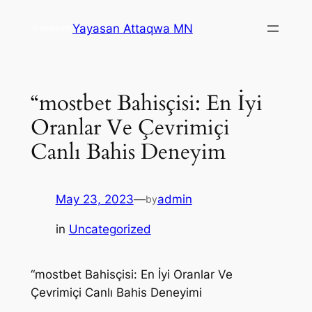
Skip
Yayasan Attaqwa MN
to
content
“mostbet Bahisçisi: En İyi
Oranlar Ve Çevrimiçi
Canlı Bahis Deneyim
May 23, 2023
—
admin
by
in
Uncategorized
“mostbet Bahisçisi: En İyi Oranlar Ve
Çevrimiçi Canlı Bahis Deneyimi