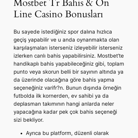
Mostbet Tr Bahis & On
Line Casino Bonusları
Bu sayede istediğiniz spor dalına hızlıca
geçiş yapabilir ve u anda oynanmakta olan
karşılaşmaları isterseniz izleyebilir isterseniz
izlerken canlı bahis yapabilirsiniz. Mostbet’te
handikaplı bahis yapabileceğiniz gibi, toplam
punto veya skorun belli bir sayının altında ya
da üzerinde olacağına göre bahis yapma
seçeneğiniz varifr?n. Bunun dışında örneğin
futbolda ilk kornerden, ev sahibi ya da
deplasman takımının hangi anlarda neler
yapacağına kadar pek çok bahis seçeneği
sizi bekliyor.
Ayrıca bu platform, düzenli olarak