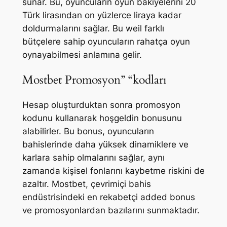
sunar. Bu, oyuncuların oyun bakiyelerini 20
Türk lirasından on yüzlerce liraya kadar
doldurmalarını sağlar. Bu weil farklı
bütçelere sahip oyuncuların rahatça oyun
oynayabilmesi anlamına gelir.
Mostbet Promosyon” “kodları
Hesap oluşturduktan sonra promosyon
kodunu kullanarak hoşgeldin bonusunu
alabilirler. Bu bonus, oyuncuların
bahislerinde daha yüksek dinamiklere ve
karlara sahip olmalarını sağlar, aynı
zamanda kişisel fonlarını kaybetme riskini de
azaltır. Mostbet, çevrimiçi bahis
endüstrisindeki en rekabetçi added bonus
ve promosyonlardan bazılarını sunmaktadır.