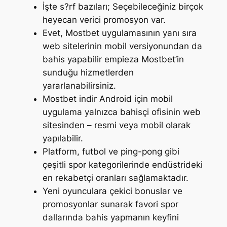
İşte s?rf bazıları; Seçebileceğiniz birçok
heyecan verici promosyon var.
Evet, Mostbet uygulamasının yanı sıra
web sitelerinin mobil versiyonundan da
bahis yapabilir empieza Mostbet’in
sunduğu hizmetlerden
yararlanabilirsiniz.
Mostbet indir Android için mobil
uygulama yalnızca bahisçi ofisinin web
sitesinden – resmi veya mobil olarak
yapılabilir.
Platform, futbol ve ping-pong gibi
çeşitli spor kategorilerinde endüstrideki
en rekabetçi oranları sağlamaktadır.
Yeni oyunculara çekici bonuslar ve
promosyonlar sunarak favori spor
dallarında bahis yapmanın keyfini