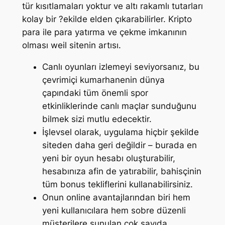
tür kısıtlamaları yoktur ve altı rakamlı tutarları
kolay bir ?ekilde elden çıkarabilirler. Kripto
para ile para yatırma ve çekme imkanının
olması weil sitenin artısı.
Canlı oyunları izlemeyi seviyorsanız, bu
çevrimiçi kumarhanenin dünya
çapındaki tüm önemli spor
etkinliklerinde canlı maçlar sunduğunu
bilmek sizi mutlu edecektir.
İşlevsel olarak, uygulama hiçbir şekilde
siteden daha geri değildir – burada en
yeni bir oyun hesabı oluşturabilir,
hesabınıza afin de yatırabilir, bahisçinin
tüm bonus tekliflerini kullanabilirsiniz.
Onun online avantajlarından biri hem
yeni kullanıcılara hem sobre düzenli
müşterilere sunulan çok sayıda