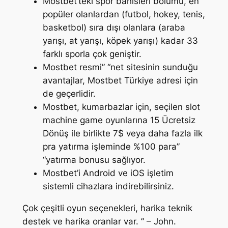
Mostbet’teki spor bahisleri bölümü, en
popüler olanlardan (futbol, hokey, tenis,
basketbol) sıra dışı olanlara (araba
yarışı, at yarışı, köpek yarışı) kadar 33
farklı sporla çok geniştir.
Mostbet resmi” “net sitesinin sunduğu
avantajlar, Mostbet Türkiye adresi için
de geçerlidir.
Mostbet, kumarbazlar için, seçilen slot
machine game oyunlarına 15 Ücretsiz
Dönüş ile birlikte 7$ veya daha fazla ilk
pra yatırma işleminde %100 para”
“yatırma bonusu sağlıyor.
Mostbet’i Android ve iOS işletim
sistemli cihazlara indirebilirsiniz.
Çok çeşitli oyun seçenekleri, harika teknik
destek ve harika oranlar var. ” – John.