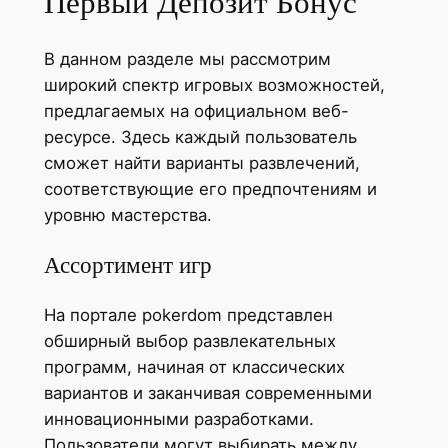
Первый Депозит Бонус
В данном разделе мы рассмотрим
широкий спектр игровых возможностей,
предлагаемых на официальном веб-
ресурсе. Здесь каждый пользователь
сможет найти варианты развлечений,
соответствующие его предпочтениям и
уровню мастерства.
Ассортимент игр
На портале pokerdom представлен
обширный выбор развлекательных
программ, начиная от классических
вариантов и заканчивая современными
инновационными разработками.
Пользователи могут выбирать между