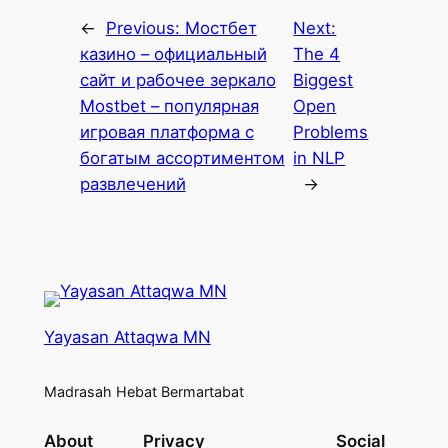
←
Previous:
Мостбет
Next:
казино – официальный
The 4
сайт и рабочее зеркало
Biggest
Mostbet – популярная
Open
игровая платформа с
Problems
богатым ассортиментом
in NLP
развлечений
→
Yayasan Attaqwa MN
Madrasah Hebat Bermartabat
About
Privacy
Social