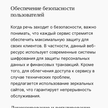
Обеспечение безопасности
пользователей
Когда речь заходит о безопасности, важно
понимать, что каждый сервис стремится
обеспечить максимальную защиту для
своих клиентов. В частности, данный веб-
ресурс использует современные системы
шифрования для защиты персональных
данных и финансовых транзакций. Кроме
того, для облегчения доступа к сервису в
случае технических проблем,
предлагается использование зеркальных
сайтов, что гарантирует непрерывность
обслуживания.
Лицензирование и регулирование