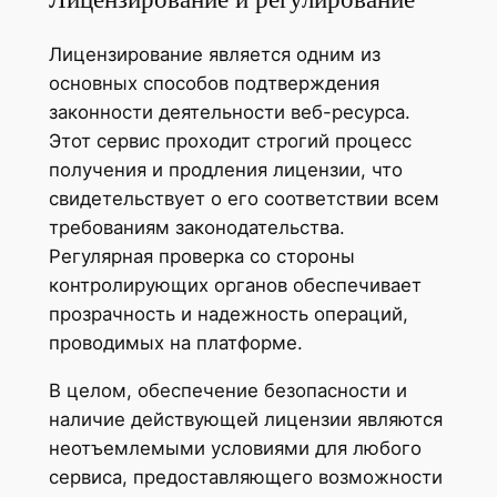
Лицензирование является одним из
основных способов подтверждения
законности деятельности веб-ресурса.
Этот сервис проходит строгий процесс
получения и продления лицензии, что
свидетельствует о его соответствии всем
требованиям законодательства.
Регулярная проверка со стороны
контролирующих органов обеспечивает
прозрачность и надежность операций,
проводимых на платформе.
В целом, обеспечение безопасности и
наличие действующей лицензии являются
неотъемлемыми условиями для любого
сервиса, предоставляющего возможности