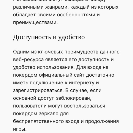
различными жанрами, каждый из которых
обладает своими особенностями и
преимуществами.
Доступность и удобство
Одним из ключевых преимуществ данного
веб-ресурса является его доступность и
удобство использования. Для входа на
покердом официальный сайт достаточно
иметь подключение к интернету и
зарегистрироваться. В случае, если
основной доступ заблокирован,
пользователи могут воспользоваться
покердом зеркало для
беспрепятственного входа и продолжения
игры.