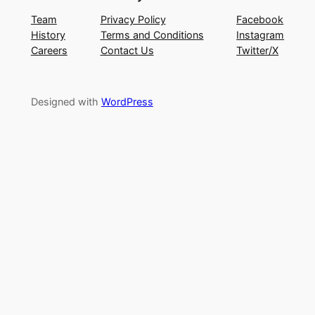
Team
Privacy Policy
Facebook
History
Terms and Conditions
Instagram
Careers
Contact Us
Twitter/X
Designed with
WordPress