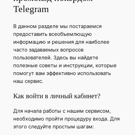
Telegram
В данном разделе мы постараемся
предоставить всеобъемлющую
информацию и решения для наиболее
часто задаваемых вопросов
пользователей. Здесь вы найдете
полезные советы и инструкции, которые
помогут вам эффективно использовать
наш сервис.
Как войти в личный кабинет?
Для начала работы с нашим сервисом,
необходимо пройти процедуру входа. Для
этого следуйте простым шагам: