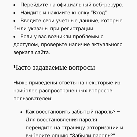
Перейдите на официальный веб-ресурс.
Найдите и нажмите кнопку “Вход”.
Введите свои учетные данные, которые
были указаны при регистрации.
Если у вас возникли проблемы с
доступом, проверьте наличие актуального
зеркала сайта.
Часто задаваемые вопросы
Ниже приведены ответы на некоторые из
наиболее распространенных вопросов
пользователей:
Как восстановить забытый пароль? –
Для восстановления пароля
перейдите на страницу авторизации и
выберите опцию “Забыли пароль?”.