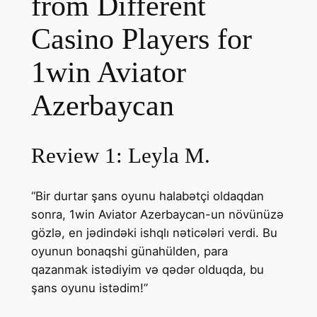
from Different
Casino Players for
1win Aviator
Azerbaycan
Review 1: Leyla M.
“Bir durtar şans oyunu halabətçi oldaqdan
sonra, 1win Aviator Azerbaycan-un növünüzə
gözlə, en jədindəki ishqlı nəticələri verdi. Bu
oyunun bonaqshi günahülden, para
qazanmak istədiyim və qədər olduqda, bu
şans oyunu istədim!”