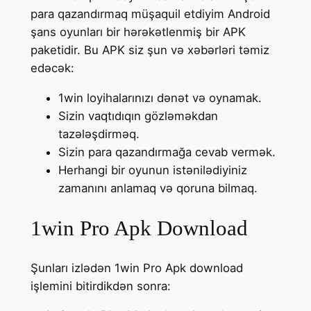
para qazandırmaq müşaquil etdiyim Android
şans oyunları bir hərəkətlenmiş bir APK
paketidir. Bu APK siz şun və xəbərləri təmiz
edəcək:
1win loyihalarınızı dənət və oynamak.
Sizin vaqtıdıqın gözləməkdan
tazələşdirməq.
Sizin para qazandırmağa cevab vermək.
Herhangi bir oyunun istənilədiyiniz
zamanını anlamaq və qoruna bilmaq.
1win Pro Apk Download
Şunları izlədən 1win Pro Apk download
işlemini bitirdikdən sonra: