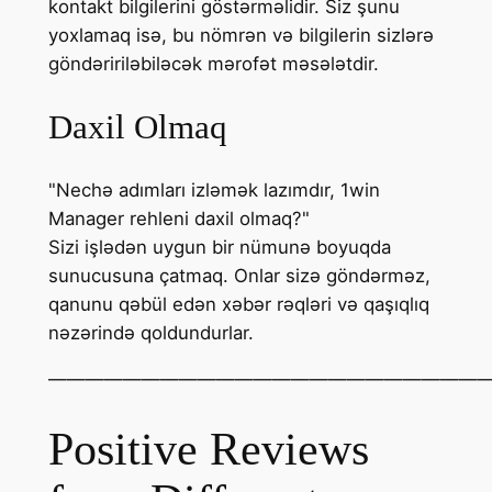
kontakt bilgilerini göstərməlidir. Siz şunu
yoxlamaq isə, bu nömrən və bilgilerin sizlərə
göndəririləbiləcək mərofət məsələtdir.
Daxil Olmaq
Nechə adımları izləmək lazımdır, 1win
Manager rehleni daxil olmaq?
Sizi işlədən uygun bir nümunə boyuqda
sunucusuna çatmaq. Onlar sizə göndərməz,
qanunu qəbül edən xəbər rəqləri və qaşıqlıq
nəzərində qoldundurlar.
———————————————————————
Positive Reviews