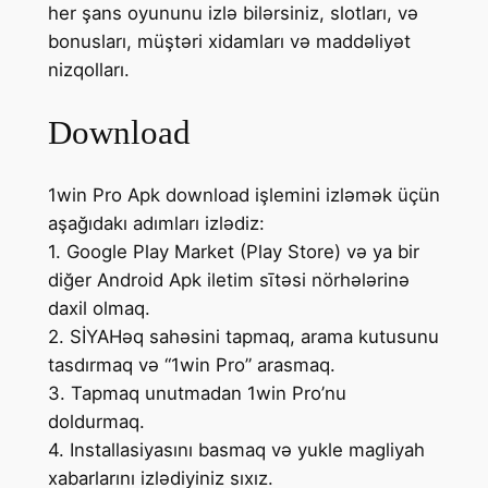
her şans oyununu izlə bilərsiniz, slotları, və
bonusları, müştəri xidamları və maddəliyət
nizqolları.
Download
1win Pro Apk download işlemini izləmək üçün
aşağıdakı adımları izlədiz:
1. Google Play Market (Play Store) və ya bir
diğer Android Apk iletim sītəsi nörhələrinə
daxil olmaq.
2. SİYAHəq sahəsini tapmaq, arama kutusunu
tasdırmaq və “1win Pro” arasmaq.
3. Tapmaq unutmadan 1win Pro’nu
doldurmaq.
4. Installasiyasını basmaq və yukle magliyah
xabarlarını izlədiyiniz sıxız.