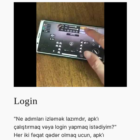
Login
Ne adımları izləmək lazımdır, apk’ı
çalıştırmaq vəya login yapmaq istədiyim?
Her iki fəqat qədər olmaq ucun, apk’ı