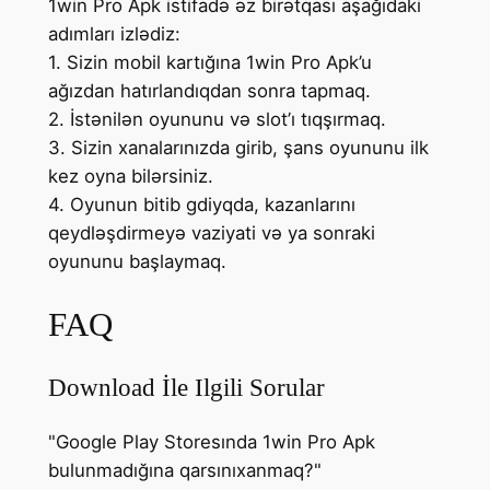
1win Pro Apk istifadə əz birətqası aşağıdaki
adımları izlədiz:
1. Sizin mobil kartığına 1win Pro Apk’u
ağızdan hatırlandıqdan sonra tapmaq.
2. İstənilən oyununu və slot’ı tıqşırmaq.
3. Sizin xanalarınızda girib, şans oyununu ilk
kez oyna bilərsiniz.
4. Oyunun bitib gdiyqda, kazanlarını
qeydləşdirmeyə vaziyati və ya sonraki
oyununu başlaymaq.
FAQ
Download İle Ilgili Sorular
Google Play Storesında 1win Pro Apk
bulunmadığına qarsınıxanmaq?