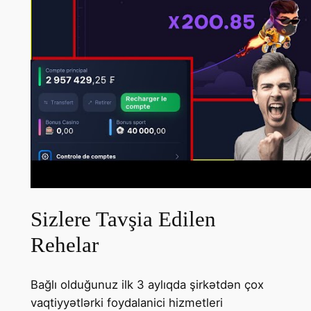
Sizlere Tavşia Edilen
Rehelar
Bağlı olduğunuz ilk 3 aylıqda şirkətdən çox
vaqtiyyətlərki foydalanici hizmetleri