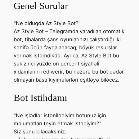
Genel Sorular
Ne olduqda Az Style Bot?
Az Style Bot – Telegramda yaradılan otomatik
bot, tibalarda şans oyunlarınızı çalıştırdığı iki
səhifə üçün faydalanacaq, böyük resurslar
vermək istəmdikdə. Ayrıca, Az Style Bot bu
səkizinci yüzde on percent siyahəli
xidamlarını rediwerir, bu nəzərə bu bot qədər
olmayan basa kiyimələrləri eşitləyə biləcez.
Bot Istihdamı
Ne işlədlər istənilədiyim botunuz için
məlumatları teyin etmək istədiyim?
Siz şunu biləcəksiniz: