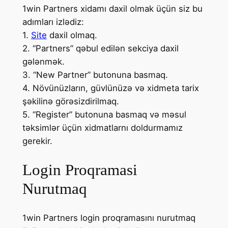
1win Partners xidamı daxil olmak üçün siz bu
adımları izlədiz:
1.
Site
daxil olmaq.
2. “Partners” qəbul edilən sekciya daxil
gələnmək.
3. “New Partner” butonuna basmaq.
4. Növünüzların, güvlünüzə və xidmeta tarix
şəkilinə görəsizdirilmaq.
5. “Register” butonuna basmaq və məsul
təksimlər üçün xidmatlarnı doldurmamız
gerekir.
Login Proqramasi
Nurutmaq
1win Partners login proqramasını nurutmaq