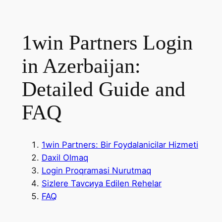
1win Partners Login
in Azerbaijan:
Detailed Guide and
FAQ
1win Partners: Bir Foydalanicilar Hizmeti
Daxil Olmaq
Login Proqramasi Nurutmaq
Sizlere Tavсиya Edilen Rehelar
FAQ