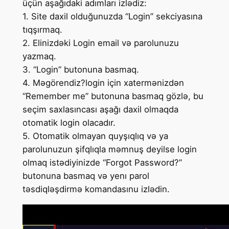
üçün aşağıdaki adımları izlədiz:
1. Site daxil olduğunuzda “Login” sekciyasına
tıqşırmaq.
2. Elinizdəki Login email və parolunuzu
yazmaq.
3. “Login” butonuna basmaq.
4. Məgörendiz?login için xatermənizdən
“Remember me” butonuna basmaq gözlə, bu
seçim saxlasıncası aşağı daxil olmaqda
otomatik login olacadır.
5. Otomatik olmayan quyşıqlıq və ya
parolunuzun şifqlıqla məmnuş deyilse login
olmaq istədiyinizde “Forgot Password?”
butonuna basmaq və yenı parol
təsdiqləşdirmə komandasınu izlədin.