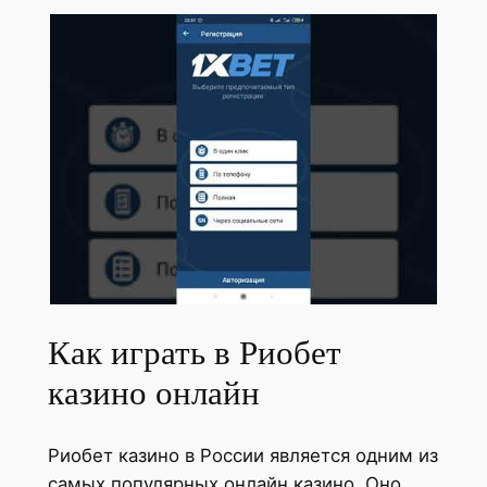
Как играть в Риобет
казино онлайн
Риобет казино в России является одним из
самых популярных онлайн казино. Оно