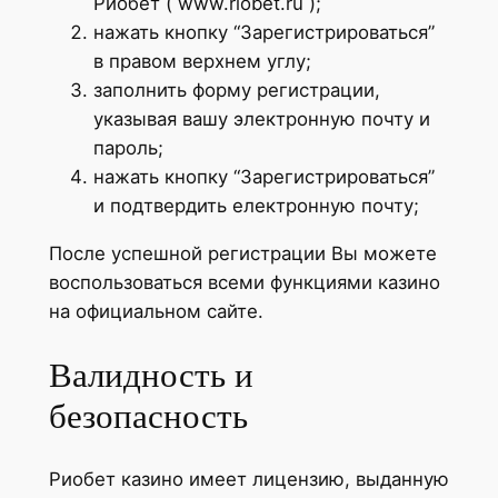
Риобет ( www.riobet.ru );
нажать кнопку “Зарегистрироваться”
в правом верхнем углу;
заполнить форму регистрации,
указывая вашу электронную почту и
пароль;
нажать кнопку “Зарегистрироваться”
и подтвердить електронную почту;
После успешной регистрации Вы можете
воспользоваться всеми функциями казино
на официальном сайте.
Валидность и
безопасность
Риобет казино имеет лицензию, выданную