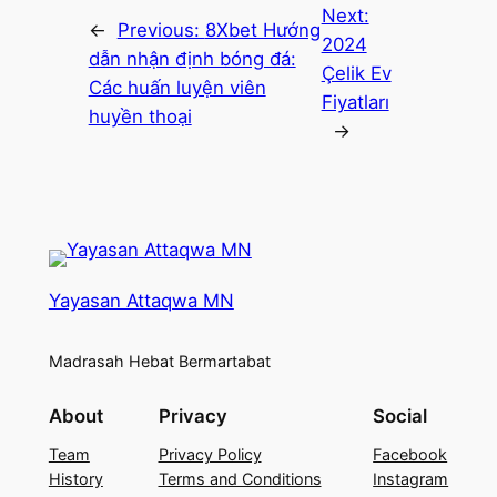
Next:
←
Previous:
8Xbet Hướng
2024
dẫn nhận định bóng đá:
Çelik Ev
Các huấn luyện viên
Fiyatları
huyền thoại
→
Yayasan Attaqwa MN
Madrasah Hebat Bermartabat
About
Privacy
Social
Team
Privacy Policy
Facebook
History
Terms and Conditions
Instagram