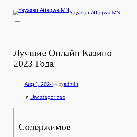
Skip
Yayasan Attaqwa MN
to
content
Лучшие Онлайн Казино
2023 Года
Aug 1, 2024
—
admin
by
in
Uncategorized
Содержимое