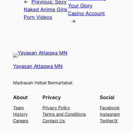
←
Previous:
Sexy
Your Glory
Naked Anime Girls
Casino Account
Porn Videos
→
Yayasan Attaqwa MN
Madrasah Hebat Bermartabat
About
Privacy
Social
Team
Privacy Policy
Facebook
History
Terms and Conditions
Instagram
Careers
Contact Us
Twitter/X