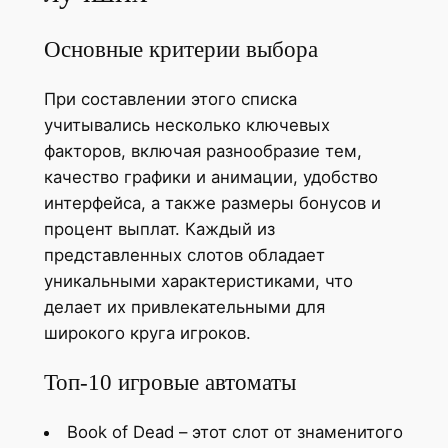
Основные критерии выбора
При составлении этого списка
учитывались несколько ключевых
факторов, включая разнообразие тем,
качество графики и анимации, удобство
интерфейса, а также размеры бонусов и
процент выплат. Каждый из
представленных слотов обладает
уникальными характеристиками, что
делает их привлекательными для
широкого круга игроков.
Топ-10 игровые автоматы
Book of Dead – этот слот от знаменитого