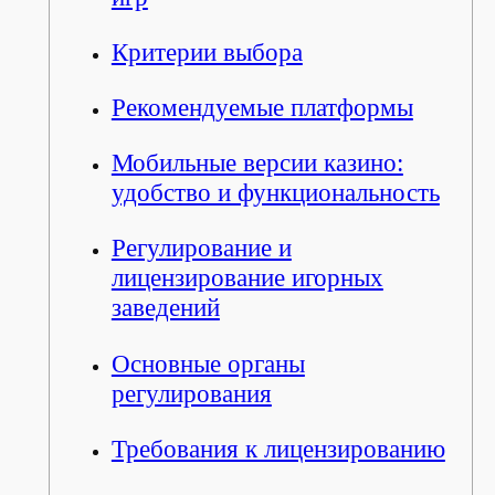
Критерии выбора
Рекомендуемые платформы
Мобильные версии казино:
удобство и функциональность
Регулирование и
лицензирование игорных
заведений
Основные органы
регулирования
Требования к лицензированию