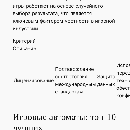
игры работают на основе случайного
выбора результата, что является
ключевым фактором честности в игорной
индустрии.
Критерий
Описание
Испо
Подтверждение
пере
соответствия
Защита
Лицензирование
техно
международным
данных
обес
стандартам
конф
Игровые автоматы: топ-10
лучших