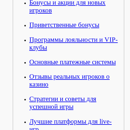
Бонусы и акции для новых
игроков
Приветственные бонусы
Программы лояльности и VIP-
клубы
Основные платежные системы
Отзывы реальных игроков о
казино
Стратегии и советы для
успешной игры
Лучшие платформы для live-
игр