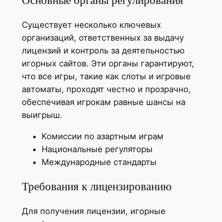
Существует несколько ключевых
организаций, ответственных за выдачу
лицензий и контроль за деятельностью
игорных сайтов. Эти органы гарантируют,
что все игры, такие как слоты и игровые
автоматы, проходят честно и прозрачно,
обеспечивая игрокам равные шансы на
выигрыш.
Комиссии по азартным играм
Национальные регуляторы
Международные стандарты
Требования к лицензированию
Для получения лицензии, игорные