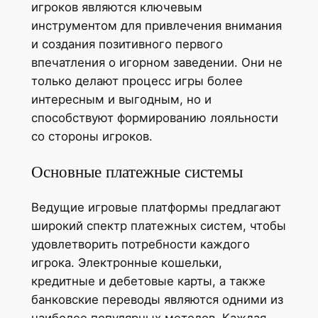
игроков являются ключевым
инструментом для привлечения внимания
и создания позитивного первого
впечатления о игорном заведении. Они не
только делают процесс игры более
интересным и выгодным, но и
способствуют формированию лояльности
со стороны игроков.
Основные платежные системы
Ведущие игровые платформы предлагают
широкий спектр платежных систем, чтобы
удовлетворить потребности каждого
игрока. Электронные кошельки,
кредитные и дебетовые карты, а также
банковские переводы являются одними из
наиболее популярных методов. Каждая