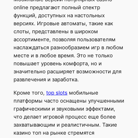
online предлагают полный спектр
функций, доступных на настольных
версиях. Игровые автоматы, такие как
слоты, представлены в широком
ассортименте, позволяя пользователям
наслаждаться разнообразием игр в любом
месте и в любое время. Это не только
повышает уровень комфорта, но и
значительно расширяет возможности для
развлечения и заработка.
Кроме того,
top slots
мобильные
платформы часто оснащены улучшенными
графическими и звуковыми эффектами,
что делает игровой процесс еще более
захватывающим и реалистичным. Такие
казино топ на рынке стремятся