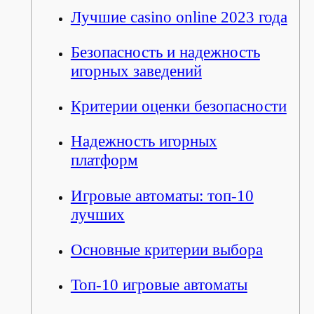
Лучшие casino online 2023 года
Безопасность и надежность
игорных заведений
Критерии оценки безопасности
Надежность игорных
платформ
Игровые автоматы: топ-10
лучших
Основные критерии выбора
Топ-10 игровые автоматы