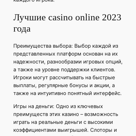
Лучшие casino online 2023
года
Преимущества выбора: Выбор каждой из
представленных платформ основан на их
надежности, разнообразии игровых опций,
а также на уровне поддержки клиентов.
Игроки могут рассчитывать на быстрые
выплаты, регулярные бонусы и акции, а
также на интуитивно понятный интерфейс.
Игры на деньги: Одно из ключевых
преимуществ этих казино – возможность
играть на реальные деньги с высокими
коэффициентами выигрышей. Слоторы и