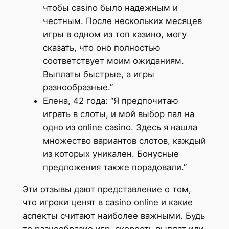
чтобы casino было надежным и
честным. После нескольких месяцев
игры в одном из топ казино, могу
сказать, что оно полностью
соответствует моим ожиданиям.
Выплаты быстрые, а игры
разнообразные.”
Елена, 42 года: “Я предпочитаю
играть в слоты, и мой выбор пал на
одно из online casino. Здесь я нашла
множество вариантов слотов, каждый
из которых уникален. Бонусные
предложения также порадовали.”
Эти отзывы дают представление о том,
что игроки ценят в casino online и какие
аспекты считают наиболее важными. Будь