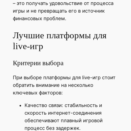
– это получать удовольствие от процесса
игры и не превращать его в источник
финансовых проблем.
Лучшие платформы для
live-игр
Критерии выбора
При выборе платформы для live-игр стоит
обратить внимание на несколько
ключевых факторов:
Качество связи: стабильность и
скорость интернет-соединения
обеспечивают плавный игровой
процесс без задержек.