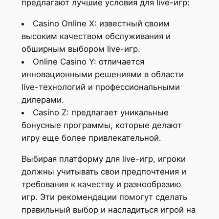
предлагают лучшие условия для live-игр:
Casino Online X: известный своим
высоким качеством обслуживания и
обширным выбором live-игр.
Online Casino Y: отличается
инновационными решениями в области
live-технологий и профессиональными
дилерами.
Casino Z: предлагает уникальные
бонусные программы, которые делают
игру еще более привлекательной.
Выбирая платформу для live-игр, игроки
должны учитывать свои предпочтения и
требования к качеству и разнообразию
игр. Эти рекомендации помогут сделать
правильный выбор и насладиться игрой на