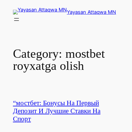
Skip
Yayasan Attaqwa MN
to
content
Category:
mostbet
royxatga olish
“мостбет: Бонусы На Первый
Депозит И Лучшие Ставки На
Спорт