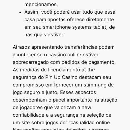
mencionamos.
Assim, você poderá usar tudo que essa
casa para apostas oferece diretamente
em seu smartphone systems tablet, de
nas quais estiver.
Atrasos apresentando transferências podem
acontecer se o cassino online estiver
sobrecarregado com pedidos de pagamento.
As medidas de licenciamento at the
segurança do Pin Up Casino destacam seu
compromisso em fornecer um stimmung de
jogo seguro e justo. Esses aspectos
desempenham o papel importante na atração
de jogadores que valorizam a new
confiabilidade e a segurança na seleção de
um site sobre jogos de” “casualidad online.
Nas seções seguintes do artigo, veremos