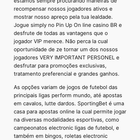
estamos sempre procurando maneiras de
recompensar nossos jogadores ativos e
mostrar nosso apreço pela tua lealdade.
Jogue simply no Pin Up On line casino BR e
desfrute de todas as vantagens que o
jogador VIP merece. Não perca la cual
oportunidade de ze tornar um dos nossos
jogadores VERY IMPORTANT PERSONEL e
desfrutar para promoções exclusivas,
tratamento preferencial e grandes ganhos.
As opções variam de jogos de futebol das
principais ligas perform mundo, até apostas
em cavalos, lutte dardos. SportingBet é uma
casa para apostas online la cual permite jogar
na diversas modalidades esportivas, como
campeonatos electronic ligas de futebol, e
também em bingos, roletas electronic