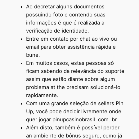
Ao decretar alguns documentos
possuindo foto e contendo suas
informações é que é realizada a
verificação de identidade.
Entre em contato por chat ao vivo ou
email para obter assistência rápida e
bune.
Em muitos casos, estas pessoas só
ficam sabendo da relevância do suporte
assim que estão diante sobre algum
problema at the precisam solucioná-lo
rapidamente.
Com uma grande seleção de sellers Pin
Up, você pode decidir livremente onde
quer jogar pinupcasinobrasil. com. br.
Além disto, também é possível perder
an ambiente de bônus seguro, como já