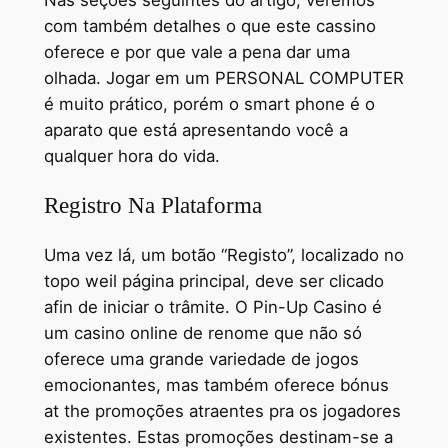
com também detalhes o que este cassino
oferece e por que vale a pena dar uma
olhada. Jogar em um PERSONAL COMPUTER
é muito prático, porém o smart phone é o
aparato que está apresentando você a
qualquer hora do vida.
Registro Na Plataforma
Uma vez lá, um botão “Registo”, localizado no
topo weil página principal, deve ser clicado
afin de iniciar o trâmite. O Pin-Up Casino é
um casino online de renome que não só
oferece uma grande variedade de jogos
emocionantes, mas também oferece bónus
at the promoções atraentes pra os jogadores
existentes. Estas promoções destinam-se a