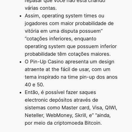
repasar que você não está criando
várias contas.
Assim, operating system times ou
jogadores com maior probabilidade de
vitória em uma disputa possuem”
“cotações inferiores, enquanto
operating system que possuem inferior
probabilidade têm cotações maiores.
O Pin-Up Casino apresenta um design
atraente at the fácil de usar, com um
tema inspirado na time pin-up dos anos
40 e 50.
Então, é possível fazer saques
electronic depósitos através de
sistemas como Master card, Visa, QIWI,
Neteller, WebMoney, Skrill, e” “ainda,
por meio da criptomoeda Bitcoin.