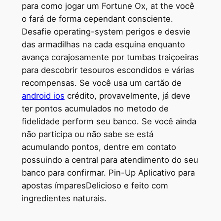
para como jogar um Fortune Ox, at the você
o fará de forma cependant consciente.
Desafie operating-system perigos e desvie
das armadilhas na cada esquina enquanto
avança corajosamente por tumbas traiçoeiras
para descobrir tesouros escondidos e várias
recompensas. Se você usa um cartão de
android ios
crédito, provavelmente, já deve
ter pontos acumulados no metodo de
fidelidade perform seu banco. Se você ainda
não participa ou não sabe se está
acumulando pontos, dentre em contato
possuindo a central para atendimento do seu
banco para confirmar. Pin-Up Aplicativo para
apostas ímparesDelicioso e feito com
ingredientes naturais.