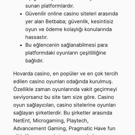
sunan platformlardır.
Güvenilir online casino siteleri arasında
yer alan Betbaba; güvenlik, kesintisiz
oyun ve ödeme kolaylığı konularında
hassastır.
Bu eğlencenin sağlanabilmesi para
platformdaki oyunların çeşitliliğine
bağlıdır.
Hovarda casino, en popüler ve en çok tercih
edilen casino oyunları odağında kurulmuş.
Özellikle zaman oyunlarında vakit geçirmeyi
seviyorsanız bu site tam size göre. Casino
oyun sağlayıcıları, casino sitelerine oyunları
sağlayan şirketlerdir. Bu şirketler arasında
NetEnt, Microgaming, Playtech,
Advancement Gaming, Pragmatic Have fun