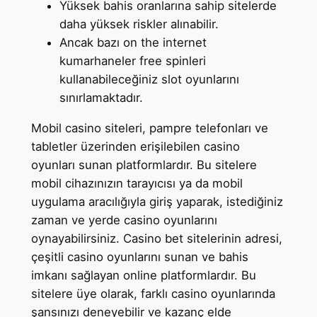
Yüksek bahis oranlarına sahip sitelerde
daha yüksek riskler alınabilir.
Ancak bazı on the internet
kumarhaneler free spinleri
kullanabileceğiniz slot oyunlarını
sınırlamaktadır.
Mobil casino siteleri, pampre telefonları ve
tabletler üzerinden erişilebilen casino
oyunları sunan platformlardır. Bu sitelere
mobil cihazınızın tarayıcısı ya da mobil
uygulama aracılığıyla giriş yaparak, istediğiniz
zaman ve yerde casino oyunlarını
oynayabilirsiniz. Casino bet sitelerinin adresi,
çeşitli casino oyunlarını sunan ve bahis
imkanı sağlayan online platformlardır. Bu
sitelere üye olarak, farklı casino oyunlarında
şansınızı deneyebilir ve kazanç elde