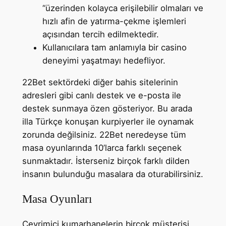
“üzerinden kolayca erişilebilir olmaları ve
hızlı afin de yatırma-çekme işlemleri
açısından tercih edilmektedir.
Kullanıcılara tam anlamıyla bir casino
deneyimi yaşatmayı hedefliyor.
22Bet sektördeki diğer bahis sitelerinin
adresleri gibi canlı destek ve e-posta ile
destek sunmaya özen gösteriyor. Bu arada
illa Türkçe konuşan kurpiyerler ile oynamak
zorunda değilsiniz. 22Bet neredeyse tüm
masa oyunlarında 10’larca farklı seçenek
sunmaktadır. İsterseniz birçok farklı dilden
insanın bulunduğu masalara da oturabilirsiniz.
Masa Oyunları
Çevrimiçi kumarhanelerin birçok müşterisi