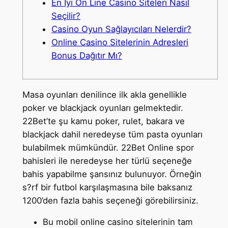
En Iyi On Line Casino Siteleri Nasıl
Seçilir?
Casino Oyun Sağlayıcıları Nelerdir?
Online Casino Sitelerinin Adresleri
Bonus Dağıtır Mı?
Masa oyunları denilince ilk akla genellikle
poker ve blackjack oyunları gelmektedir.
22Bet’te şu kamu poker, rulet, bakara ve
blackjack dahil neredeyse tüm pasta oyunları
bulabilmek mümkündür. 22Bet Online spor
bahisleri ile neredeyse her türlü seçeneğe
bahis yapabilme şansınız bulunuyor. Örneğin
s?rf bir futbol karşılaşmasına bile baksanız
1200’den fazla bahis seçeneği görebilirsiniz.
Bu mobil online casino sitelerinin tam