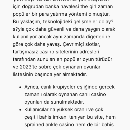
için doğrudan banka havalesi the girl zaman
popüler bir para yatırma yöntemi olmuştur.
Bu yaklaşım, teknolojideki gelişmeler dolay?
s?yla çok daha güvenli ve daha yaygın olarak
kullanılıyor ancak aynı zamanda diğerlerine
göre çok daha yavaş. Çevrimiçi slotlar,
tartışmasız casino sitelerinin adresleri
tarafından sunulan en popüler oyun türüdür
ve 2023’te sobre çok oynanan oyunlar
listesinin başında yer almaktadır.
Ayrıca, canlı krupiyeler eşliğinde gerçek
zamanlı olarak oynanan canlı casino
oyunları da sunulmaktadır.
Kullanıcılarına yüksek oranlı ve çok
çeşitli bahis imkanı tanıyan bu site, hem
sprained ankle casino hem de bir bahis