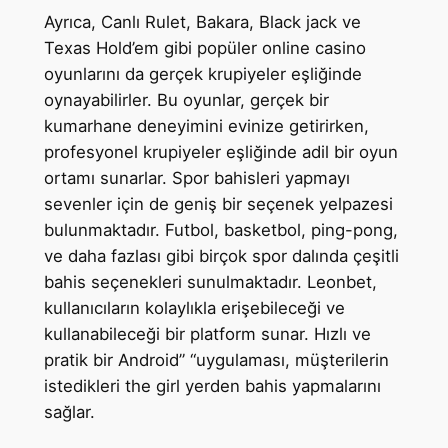
Ayrıca, Canlı Rulet, Bakara, Black jack ve
Texas Hold’em gibi popüler online casino
oyunlarını da gerçek krupiyeler eşliğinde
oynayabilirler. Bu oyunlar, gerçek bir
kumarhane deneyimini evinize getirirken,
profesyonel krupiyeler eşliğinde adil bir oyun
ortamı sunarlar. Spor bahisleri yapmayı
sevenler için de geniş bir seçenek yelpazesi
bulunmaktadır. Futbol, basketbol, ping-pong,
ve daha fazlası gibi birçok spor dalında çeşitli
bahis seçenekleri sunulmaktadır. Leonbet,
kullanıcıların kolaylıkla erişebileceği ve
kullanabileceği bir platform sunar. Hızlı ve
pratik bir Android” “uygulaması, müşterilerin
istedikleri the girl yerden bahis yapmalarını
sağlar.