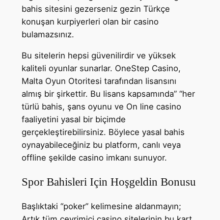
bahis sitesini gezerseniz gezin Türkçe
konuşan kurpiyerleri olan bir casino
bulamazsınız.
Bu sitelerin hepsi güvenilirdir ve yüksek
kaliteli oyunlar sunarlar. OneStep Casino,
Malta Oyun Otoritesi tarafından lisansını
almış bir şirkettir. Bu lisans kapsamında” “her
türlü bahis, şans oyunu ve On line casino
faaliyetini yasal bir biçimde
gerçekleştirebilirsiniz. Böylece yasal bahis
oynayabileceğiniz bu platform, canlı veya
offline şekilde casino imkanı sunuyor.
Spor Bahisleri Için Hoşgeldin Bonusu
Başlıktaki “poker” kelimesine aldanmayın;
Artık tüm çevrimiçi casino sitelerinin bu kart