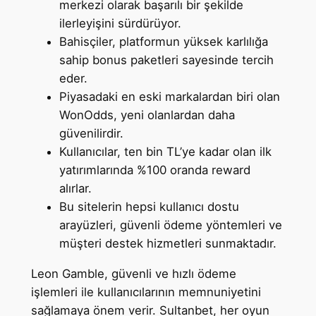
merkezi olarak başarılı bir şekilde
ilerleyişini sürdürüyor.
Bahisçiler, platformun yüksek karlılığa
sahip bonus paketleri sayesinde tercih
eder.
Piyasadaki en eski markalardan biri olan
WonOdds, yeni olanlardan daha
güvenilirdir.
Kullanıcılar, ten bin TL’ye kadar olan ilk
yatırımlarında %100 oranda reward
alırlar.
Bu sitelerin hepsi kullanıcı dostu
arayüzleri, güvenli ödeme yöntemleri ve
müşteri destek hizmetleri sunmaktadır.
Leon Gamble, güvenli ve hızlı ödeme
işlemleri ile kullanıcılarının memnuniyetini
sağlamaya önem verir. Sultanbet, her oyun