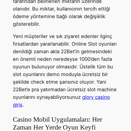
tarafından belirlenen miktarın üzerinde
olanıdır. Bu miktar, kullanıcının tercih ettiği
ödeme yöntemine bağlı olarak değişiklik
gösterebilir.
Yeni müşteriler ve sık ziyaret edenler ilginç
fırsatlardan yararlanabilir. Online Slot oyunları
denildiği zaman akla 22Bet’in gelmesindeki
en önemli neden neredeyse 1000’den fazla
oyunun bulunuyor olmasıdır. Üstelik tüm bu
slot oyunlarını demo moduyla ücretsiz bir
şekilde check etme şansınız oluyor. Yani
22Bet’e pra yatırmadan ücretsiz slot machine
oyunlarını oynayabiliyorsunuz
glory casino
giriş
.
Casino Mobil Uygulamaları: Her
Zaman Her Yerde Oyun Keyfi