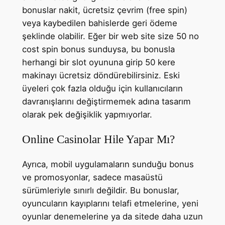
bonuslar nakit, ücretsiz çevrim (free spin)
veya kaybedilen bahislerde geri ödeme
şeklinde olabilir. Eğer bir web site size 50 no
cost spin bonus sunduysa, bu bonusla
herhangi bir slot oyununa girip 50 kere
makinayı ücretsiz döndürebilirsiniz. Eski
üyeleri çok fazla olduğu için kullanıcıların
davranışlarını değiştirmemek adına tasarım
olarak pek değişiklik yapmıyorlar.
Online Casinolar Hile Yapar Mı?
Ayrıca, mobil uygulamaların sunduğu bonus
ve promosyonlar, sadece masaüstü
sürümleriyle sınırlı değildir. Bu bonuslar,
oyuncuların kayıplarını telafi etmelerine, yeni
oyunlar denemelerine ya da sitede daha uzun