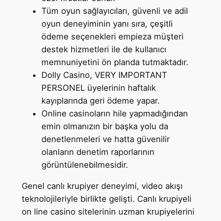
Tüm oyun sağlayıcıları, güvenli ve adil
oyun deneyiminin yanı sıra, çeşitli
ödeme seçenekleri empieza müşteri
destek hizmetleri ile de kullanıcı
memnuniyetini ön planda tutmaktadır.
Dolly Casino, VERY IMPORTANT
PERSONEL üyelerinin haftalık
kayıplarında geri ödeme yapar.
Online casinoların hile yapmadığından
emin olmanızın bir başka yolu da
denetlenmeleri ve hatta güvenilir
olanların denetim raporlarının
görüntülenebilmesidir.
Genel canlı krupiyer deneyimi, video akışı
teknolojileriyle birlikte gelişti. Canlı krupiyeli
on line casino sitelerinin uzman krupiyelerini