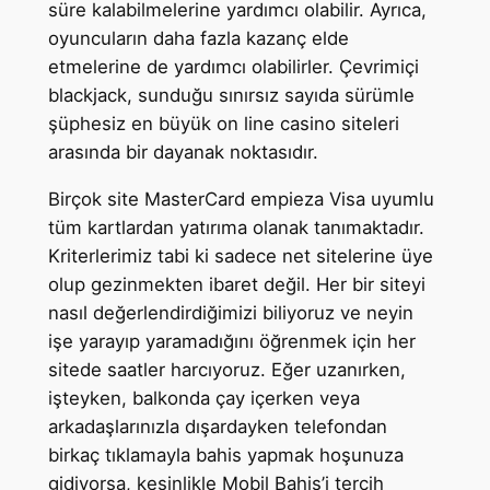
süre kalabilmelerine yardımcı olabilir. Ayrıca,
oyuncuların daha fazla kazanç elde
etmelerine de yardımcı olabilirler. Çevrimiçi
blackjack, sunduğu sınırsız sayıda sürümle
şüphesiz en büyük on line casino siteleri
arasında bir dayanak noktasıdır.
Birçok site MasterCard empieza Visa uyumlu
tüm kartlardan yatırıma olanak tanımaktadır.
Kriterlerimiz tabi ki sadece net sitelerine üye
olup gezinmekten ibaret değil. Her bir siteyi
nasıl değerlendirdiğimizi biliyoruz ve neyin
işe yarayıp yaramadığını öğrenmek için her
sitede saatler harcıyoruz. Eğer uzanırken,
işteyken, balkonda çay içerken veya
arkadaşlarınızla dışardayken telefondan
birkaç tıklamayla bahis yapmak hoşunuza
gidiyorsa, kesinlikle Mobil Bahis’i tercih