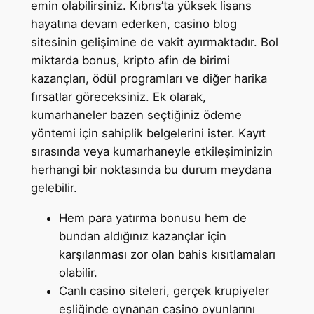
emin olabilirsiniz. Kıbrıs’ta yüksek lisans
hayatına devam ederken, casino blog
sitesinin gelişimine de vakit ayırmaktadır. Bol
miktarda bonus, kripto afin de birimi
kazançları, ödül programları ve diğer harika
fırsatlar göreceksiniz. Ek olarak,
kumarhaneler bazen seçtiğiniz ödeme
yöntemi için sahiplik belgelerini ister. Kayıt
sırasında veya kumarhaneyle etkileşiminizin
herhangi bir noktasında bu durum meydana
gelebilir.
Hem para yatırma bonusu hem de
bundan aldığınız kazançlar için
karşılanması zor olan bahis kısıtlamaları
olabilir.
Canlı casino siteleri, gerçek krupiyeler
eşliğinde oynanan casino oyunlarını