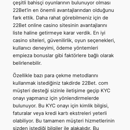
çeşitli bahisçi oyunlarının bulunuyor olması
22Bet’in en önemli avantajlarından olduğunu
fark ettik. Daha rahat görebilmeniz için de
22Bet online casino sitesinin avantajlarını
liste haline getirmeye karar verdik. En iyi
casino siteleri, güvenilirlik, oyun seçenekleri,
kullanıcı deneyimi, ödeme yöntemleri
empieza bonuslar gibi faktörlere bağlı olarak
belirlenebilir.
Özellikle bazı para çekme metodlarını
kullanmak istediğiniz takdirde 22Bet. com
müşteri desteği sizinle iletişime geçip KYC
onayı yapmanız için yönlendirmelerde
bulunuyor. Bu KYC onayı için kimlik bilgisi,
faturalar veya kredi kartı ekstreleri yeterli
olabiliyor. Bu tamamen müşteri hizmetlerinin
sizden istediği bilgiler ile alakalıdır. Bu