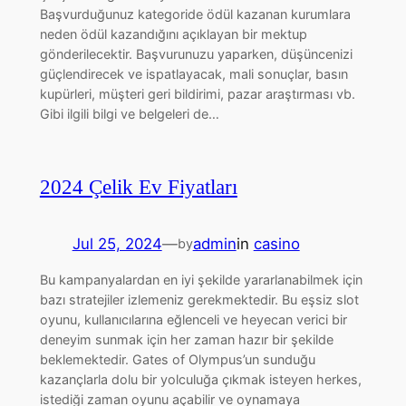
Başvurduğunuz kategoride ödül kazanan kurumlara
neden ödül kazandığını açıklayan bir mektup
gönderilecektir. Başvurunuzu yaparken, düşüncenizi
güçlendirecek ve ispatlayacak, mali sonuçlar, basın
kupürleri, müşteri geri bildirimi, pazar araştırması vb.
Gibi ilgili bilgi ve belgeleri de…
2024 Çelik Ev Fiyatları
Jul 25, 2024
—
admin
in
casino
by
Bu kampanyalardan en iyi şekilde yararlanabilmek için
bazı stratejiler izlemeniz gerekmektedir. Bu eşsiz slot
oyunu, kullanıcılarına eğlenceli ve heyecan verici bir
deneyim sunmak için her zaman hazır bir şekilde
beklemektedir. Gates of Olympus’un sunduğu
kazançlarla dolu bir yolculuğa çıkmak isteyen herkes,
istediği zaman oyunu açabilir ve oynamaya