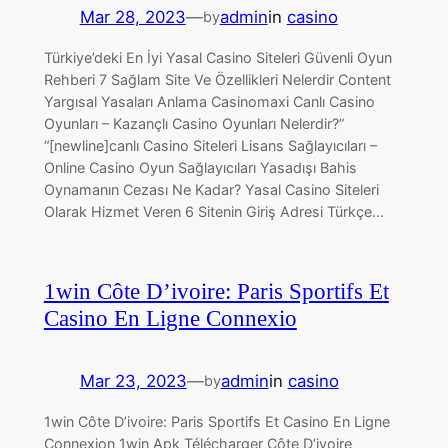
Mar 28, 2023
—
admin
in
casino
by
Türkiye’deki En İyi Yasal Casino Siteleri Güvenli Oyun
Rehberi 7 Sağlam Site Ve Özellikleri Nelerdir Content
Yargısal Yasaları Anlama Casinomaxi Canlı Casino
Oyunları – Kazançlı Casino Oyunları Nelerdir?”
“[newline]canlı Casino Siteleri Lisans Sağlayıcıları –
Online Casino Oyun Sağlayıcıları Yasadışı Bahis
Oynamanın Cezası Ne Kadar? Yasal Casino Siteleri
Olarak Hizmet Veren 6 Sitenin Giriş Adresi Türkçe…
1win Côte D’ivoire: Paris Sportifs Et
Casino En Ligne Connexio
Mar 23, 2023
—
admin
in
casino
by
1win Côte D’ivoire: Paris Sportifs Et Casino En Ligne
Connexion 1win Apk Télécharger Côte D’ivoire