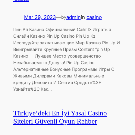
Mar 29, 2023
—
admin
in
casino
by
Пин Ап Казино Официальный Сайт ᐈ Играть а
Онлайн Казино Pin Up Casino Pin Up Kz
Исследуйте захватывающие Мир Казино Pin Up И
Выигрывайте Крупные Призы Content “pin Up
Казино — Лучшее Место усовершенство
Незабываемого Досуга! Pin Up Casino
Альтернативные Бонусные Программы Игры С
Живыми Дилерами Каковы Минимальные
кредиту Депозита И Снятия Средств%3F
Узнайте%2C Как…
Türkiye’deki En İyi Yasal Casino
Siteleri Güvenli Oyun Rehber