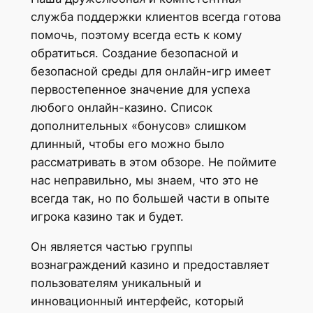
служба поддержки клиентов всегда готова
помочь, поэтому всегда есть к кому
обратиться. Создание безопасной и
безопасной среды для онлайн-игр имеет
первостепенное значение для успеха
любого онлайн-казино. Список
дополнительных «бонусов» слишком
длинный, чтобы его можно было
рассматривать в этом обзоре. Не поймите
нас неправильно, мы знаем, что это не
всегда так, но по большей части в опыте
игрока казино так и будет.
Он является частью группы
вознаграждений казино и предоставляет
пользователям уникальный и
инновационный интерфейс, который