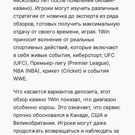
несколько лет после появления онлайн-
казино). Игроки могут изучить различные
стратегии от новичка до эксперта из ряда
обзоров, готовых получить максимальную
отдачу от своего времени, играя. 1Win
приносит волнение от реальных
спортивных действий, которые включают
в себя живые события, киберспорт, UFC
(UFC), Премьер-лигу (Premier League),
NBA (NBA), крикет (Cricket) и события
WWE.
Что касается вариантов депозита, этот
обзор казино 1Win показал, что диапазон
особенно хорош. Это означает, что сервис
прочно обосновался в Канаде, США и
Великобритании. Игроки могут даже
продолжать возвращаться и наблюдать за