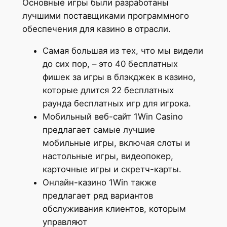
Основные игры были разработаны
лучшими поставщиками программного
обеспечения для казино в отрасли.
Самая большая из тех, что мы видели
до сих пор, – это 40 бесплатных
фишек за игры в блэкджек в казино,
которые длится 22 бесплатных
раунда бесплатных игр для игрока.
Мобильный веб-сайт 1Win Casino
предлагает самые лучшие
мобильные игры, включая слоты и
настольные игры, видеопокер,
карточные игры и скретч-карты.
Онлайн-казино 1Win также
предлагает ряд вариантов
обслуживания клиентов, которым
управляют