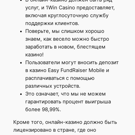
услуг, и 1Win Casino предоставляет,
включая круглосуточную службу
поддержки клиентов.
Поверьте, мы слишком хорошо
знаем, как весело можно быстро
заработать в новом, блестящем
казино!
Пользователи могут вносить депозит
в казино Easy FundRaiser Mobile и
расплачиваться с помощью
различных устройств.
Это означает, что мы не можем
гарантировать процент выигрыша
более 98,99%.
Кроме того, онлайн-казино должно быть
лицензировано в стране, где оно