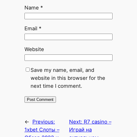
Name
*
Email
*
Website
Save my name, email, and
website in this browser for the
next time I comment.
←
Previous:
Next:
R7 casino –
1xbet Слоты –
Играй на