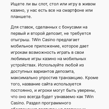
Ищете ли вы слот, стол или игру в живом
казино, у нас есть все на смартфоне или
планшете.
Для ставок, сделанных с бонусами на
первый и второй депозит, не требуется
отыгрыш. 1Win Casino предлагает
мобильное приложение, которое дает
игрокам возможность играть в свои
любимые игры казино на мобильных
устройствах. Используйте любой из
доступных вариантов депозита,
максимально упростив транзакцию. Кроме
того, название сайта используется
постоянно, и игроки могут быть уверены,
что оно всегда будет узнаваемо как 1Win
Casino. Раздел программного