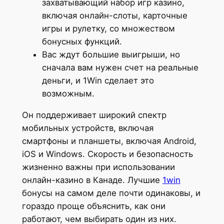
захватывающий набор игр казино,
включая онлайн-слоты, карточные
игры и рулетку, со множеством
бонусных функций.
Вас ждут большие выигрыши, но
сначала вам нужен счет на реальные
деньги, и 1Win сделает это
возможным.
Он поддерживает широкий спектр
мобильных устройств, включая
смартфоны и планшеты, включая Android,
iOS и Windows. Скорость и безопасность
жизненно важны при использовании
онлайн-казино в Канаде. Лучшие
1win
бонусы на самом деле почти одинаковы, и
гораздо проще объяснить, как они
работают, чем выбирать один из них.