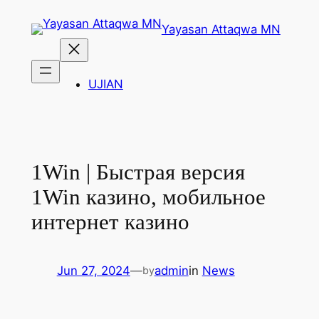
Skip
Yayasan Attaqwa MN
to
content
UJIAN
1Win | Быстрая версия
1Win казино, мобильное
интернет казино
Jun 27, 2024
—
admin
in
News
by