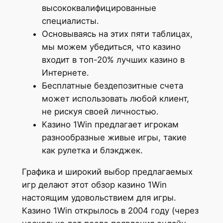
высококвалифицированные
специалисты.
Основываясь на этих пяти таблицах,
мы можем убедиться, что казино
входит в топ-20% лучших казино в
Интернете.
Бесплатные бездепозитные счета
может использовать любой клиент,
не рискуя своей личностью.
Казино 1Win предлагает игрокам
разнообразные живые игры, такие
как рулетка и блэкджек.
Графика и широкий выбор предлагаемых
игр делают этот обзор казино 1Win
настоящим удовольствием для игры.
Казино 1Win открылось в 2004 году (через