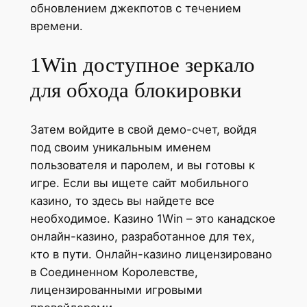
обновлением джекпотов с течением
времени.
1Win доступное зеркало
для обхода блокировки
Затем войдите в свой демо-счет, войдя
под своим уникальным именем
пользователя и паролем, и вы готовы к
игре. Если вы ищете сайт мобильного
казино, то здесь вы найдете все
необходимое. Казино 1Win – это канадское
онлайн-казино, разработанное для тех,
кто в пути. Онлайн-казино лицензировано
в Соединенном Королевстве,
лицензированными игровыми