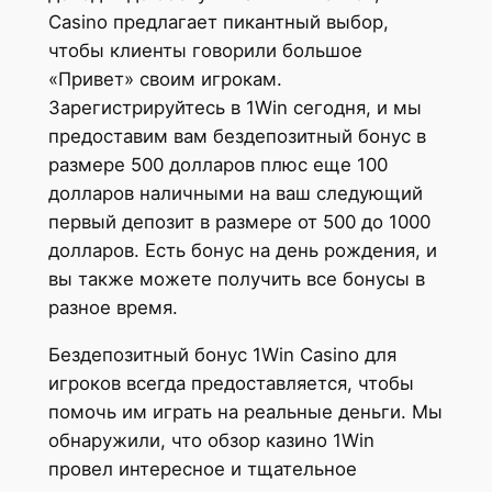
Casino предлагает пикантный выбор,
чтобы клиенты говорили большое
«Привет» своим игрокам.
Зарегистрируйтесь в 1Win сегодня, и мы
предоставим вам бездепозитный бонус в
размере 500 долларов плюс еще 100
долларов наличными на ваш следующий
первый депозит в размере от 500 до 1000
долларов. Есть бонус на день рождения, и
вы также можете получить все бонусы в
разное время.
Бездепозитный бонус 1Win Casino для
игроков всегда предоставляется, чтобы
помочь им играть на реальные деньги. Мы
обнаружили, что обзор казино 1Win
провел интересное и тщательное