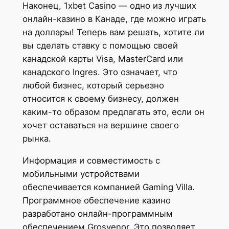
Наконец, 1xbet Casino — одно из лучших
онлайн-казино в Канаде, где можно играть
на доллары! Теперь вам решать, хотите ли
вы сделать ставку с помощью своей
канадской карты Visa, MasterCard или
канадского Ingres. Это означает, что
любой бизнес, который серьезно
относится к своему бизнесу, должен
каким-то образом предлагать это, если он
хочет оставаться на вершине своего
рынка.
Информация и совместимость с
мобильными устройствами
обеспечивается компанией Gaming Villa.
Программное обеспечение казино
разработано онлайн-программным
обеспечением Grosvenor. Это позволяет