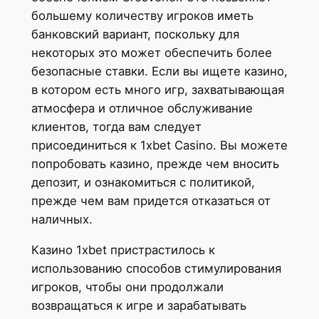
большему количеству игроков иметь
банковский вариант, поскольку для
некоторых это может обеспечить более
безопасные ставки. Если вы ищете казино,
в котором есть много игр, захватывающая
атмосфера и отличное обслуживание
клиентов, тогда вам следует
присоединиться к 1xbet Casino. Вы можете
попробовать казино, прежде чем вносить
депозит, и ознакомиться с политикой,
прежде чем вам придется отказаться от
наличных.
Казино 1xbet пристрастилось к
использованию способов стимулирования
игроков, чтобы они продолжали
возвращаться к игре и зарабатывать