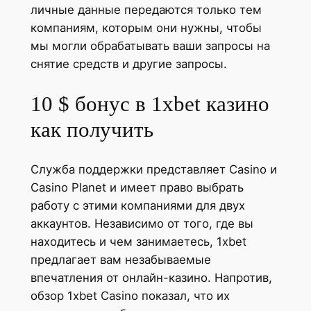
личные данные передаются только тем
компаниям, которым они нужны, чтобы
мы могли обрабатывать ваши запросы на
снятие средств и другие запросы.
10 $ бонус в 1xbet казино
как получить
Служба поддержки представляет Casino и
Casino Planet и имеет право выбрать
работу с этими компаниями для двух
аккаунтов. Независимо от того, где вы
находитесь и чем занимаетесь, 1xbet
предлагает вам незабываемые
впечатления от онлайн-казино. Напротив,
обзор 1xbet Casino показал, что их