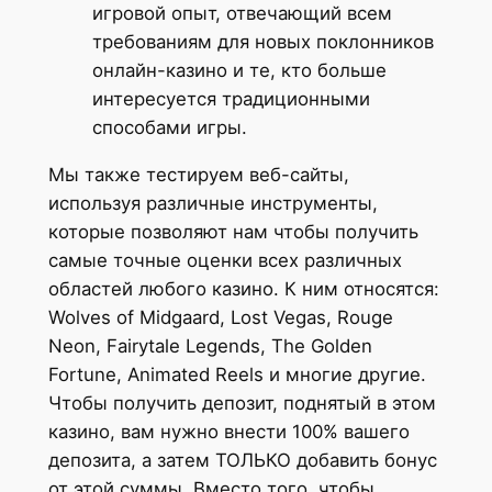
игровой опыт, отвечающий всем
требованиям для новых поклонников
онлайн-казино и те, кто больше
интересуется традиционными
способами игры.
Мы также тестируем веб-сайты,
используя различные инструменты,
которые позволяют нам чтобы получить
самые точные оценки всех различных
областей любого казино. К ним относятся:
Wolves of Midgaard, Lost Vegas, Rouge
Neon, Fairytale Legends, The Golden
Fortune, Animated Reels и многие другие.
Чтобы получить депозит, поднятый в этом
казино, вам нужно внести 100% вашего
депозита, а затем ТОЛЬКО добавить бонус
от этой суммы. Вместо того, чтобы