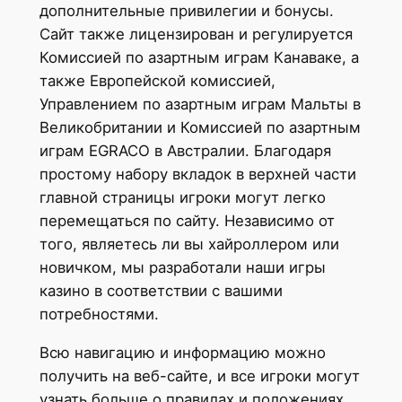
дополнительные привилегии и бонусы.
Сайт также лицензирован и регулируется
Комиссией по азартным играм Канаваке, а
также Европейской комиссией,
Управлением по азартным играм Мальты в
Великобритании и Комиссией по азартным
играм EGRACO в Австралии. Благодаря
простому набору вкладок в верхней части
главной страницы игроки могут легко
перемещаться по сайту. Независимо от
того, являетесь ли вы хайроллером или
новичком, мы разработали наши игры
казино в соответствии с вашими
потребностями.
Всю навигацию и информацию можно
получить на веб-сайте, и все игроки могут
узнать больше о правилах и положениях