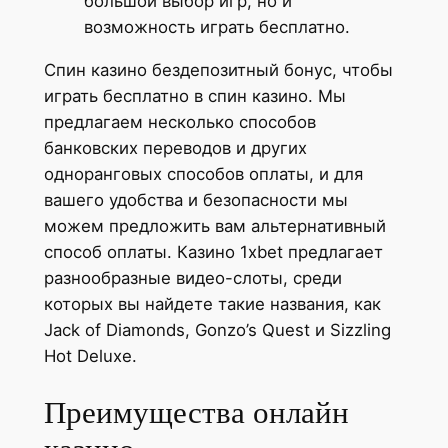
большой выбор игр, но и
возможность играть бесплатно.
Спин казино бездепозитный бонус, чтобы
играть бесплатно в спин казино. Мы
предлагаем несколько способов
банковских переводов и других
одноранговых способов оплаты, и для
вашего удобства и безопасности мы
можем предложить вам альтернативный
способ оплаты. Казино 1xbet предлагает
разнообразные видео-слоты, среди
которых вы найдете такие названия, как
Jack of Diamonds, Gonzo’s Quest и Sizzling
Hot Deluxe.
Преимущества онлайн