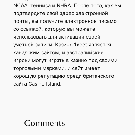
NCAA, тенниса и NHRA. После того, как вы
подтвердите свой адрес электронной
почты, вы получите электронное письмо
со ссылкой, которую вы можете
использовать для активации своей
учетной записи. Казино 1xbet является
канадским сайтом, и австралийские
игроки могут играть в казино под своими
торговыми марками, и сайт имеет
хорошую репутацию среди британского
сайта Casino Island.
Comments