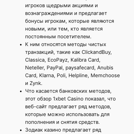
игроков щедрыми акциями и
вознаграждениями и предлагает
бонусы игрокам, которые являются
новыми, или тем, кто является
постоянным посетителем.
К ним относятся методы чистых
транзакций, такие как ClickandBuy,
Classica, EcoPayz, Kalibra Card,
Neteller, PayPal, paysafecard, Anubis
Card, Klarna, Poli, Helpline, Memchoose
и Zynk.
Что касается банковских методов,
этот обзор 1xbet Casino показал, что
веб-сайт предлагает ряд методов,
которые можно использовать для
пополнения и снятия средств.
Зодиак казино предлагает ряд