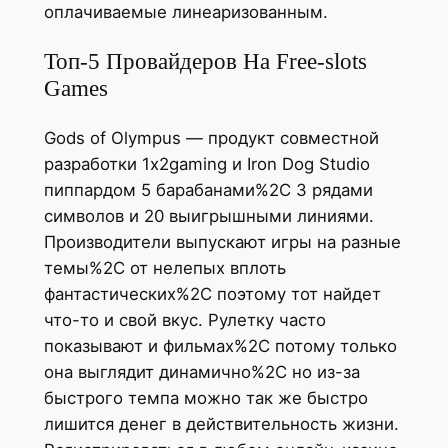
оплачиваемые линеаризованным.
Топ-5 Провайдеров На Free-slots
Games
Gods of Olympus — продукт совместной
разработки 1x2gaming и Iron Dog Studio
пиппардом 5 барабанами%2C 3 рядами
символов и 20 выигрышными линиями.
Производители выпускают игры на разные
темы%2C от нелепых вплоть
фантастических%2C поэтому тот найдет
что-то и свой вкус. Рулетку часто
показывают и фильмах%2C потому только
она выглядит динамично%2C но из-за
быстрого темпа можно так же быстро
лишится денег в действительность жизни.