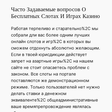
Часто Задаваемые вопросов О
Бесплатных Слотах И Играх Казино
Работая терпеливо и старательно%2C мы
собрали дли вас более одним лучших
онлайн слотов и игр%2C в которых вы
сможем отдохнуть абсолютно желающим.
Если в твоей юрисдикции действует
запрет на азартные игры%2C на нашем
сайте не стоит опасаетесь проблем с
законом. Все слоты на портале
поставляются же демонстрационном
режиме. Только пользователей нет нужно
делать ставки а денежном
эквиваленте%2C общеадминистративные
ваше времяпрепровождение являлась