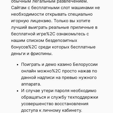
обычным легальным развлечением.
Сайтам с бесплатными слот машинами не
необходимости открывать специально
игорную лицензию. Только вы хотите
лучший выиграть реальные приличные в
бесплатной игре%2C ознакомьтесь с
нашим списком бездепозитных
бонусов%2C среди которых бесплатные
деньги и фриспины.
Поиграть и демо казино Белоруссии
онлайн можно%2C просто нажав по
данной надписи на превью нужного
аппарата.
И случае утери пароля необходимо
обращаться и службу техподдержки
усовершенство восстановления
доступа к личному кабинету.