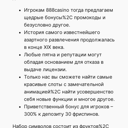
Игрокам 888casino тогда предлагаем
щедрые бонусы%2C промокоды и
безусловно другое.
История самого известнейшего
азартного развлечения продолжалась
в конце XIX века.
Любые пятна и репутации могут
обладая основанием для отказа в
выдаче лицензии.
Только нас вы сможете найти самые
красивые слоты с замечательной
анимацией%2C найти усовершенство
себя новые функции и многое другое.
Приветственный бонус для игроков –
300% к депозиту 30 фриспинов.
Набор символов состоит из фруктов%2C