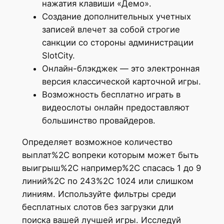
нажатия клавиши «Демо».
Создание дополнительных учетных
записей влечет за собой строгие
санкции со стороны администрации
SlotCity.
Онлайн-блэкджек — это электронная
версия классической карточной игры.
Возможность бесплатно играть в
видеослоты онлайн предоставляют
большинство провайдеров.
Определяет возможное количество
выплат%2C вопреки которым может быть
выигрыш%2C например%2C спасась 1 до 9
линий%2C по 243%2C 1024 или слишком
линиям. Используйте фильтры среди
бесплатных слотов без загрузки дли
поиска вашей лучшей игры. Исследуй