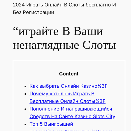
2024 Играть Онлайн В Слоты бесплатно И
Без Регистрации
“играйте В Ваши
ненаглядные Слоты
Content
Как выбрать Онлайн Казино%3F
Почему хотелось Играть В
Бесплатные Онлайн Слоты%3F
Пополнение И напрашивающийся
Средств На Сайте Казино Slots City
Топ 5 Выигрышей