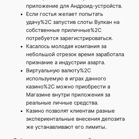
приложение для Андроид-устройств.
Если гостья желает попытать
удачу%2C запустив слоты Вулкан на
собственные приличные%2C
потребуется зарегистрироваться.
Касалось молодая компания за
небольшой отрезок время заработала
признание а индустрии азарта.
Виртуальную валюту%2C
используемую в играх данного
казино%2C можно приобрести а
Магазине внутри приложения за
реальные личные средства.
Казино позволят клиентам разные
экспериентальные внесения депозита
же устанавливают его лимиты.